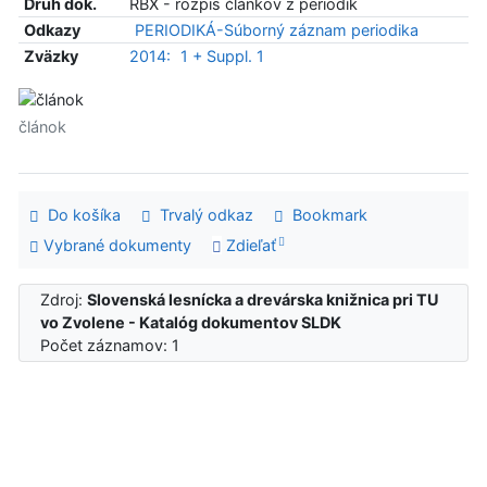
Druh dok.
RBX - rozpis článkov z periodík
Odkazy
PERIODIKÁ-Súborný záznam periodika
Zväzky
2014:
1 + Suppl. 1
článok
Do košíka
Trvalý odkaz
Bookmark
Vybrané dokumenty
Zdieľať
Zdroj:
Slovenská lesnícka a drevárska knižnica pri TU
vo Zvolene - Katalóg dokumentov SLDK
Počet záznamov: 1