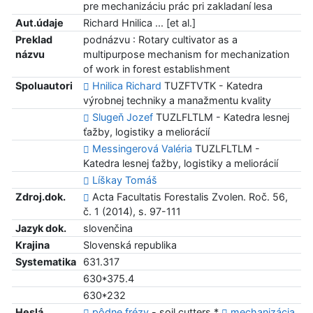
pre mechanizáciu prác pri zakladaní lesa
Aut.údaje
Richard Hnilica ... [et al.]
Preklad
podnázvu : Rotary cultivator as a
názvu
multipurpose mechanism for mechanization
of work in forest establishment
Spoluautori
Hnilica Richard
TUZFTVTK - Katedra
výrobnej techniky a manažmentu kvality
Slugeň Jozef
TUZLFLTLM - Katedra lesnej
ťažby, logistiky a meliorácií
Messingerová Valéria
TUZLFLTLM -
Katedra lesnej ťažby, logistiky a meliorácií
Líškay Tomáš
Zdroj.dok.
Acta Facultatis Forestalis Zvolen. Roč. 56,
č. 1 (2014), s. 97-111
Jazyk dok.
slovenčina
Krajina
Slovenská republika
Systematika
631.317
630*375.4
630*232
Heslá
pôdne frézy
- soil cutters *
mechanizácia