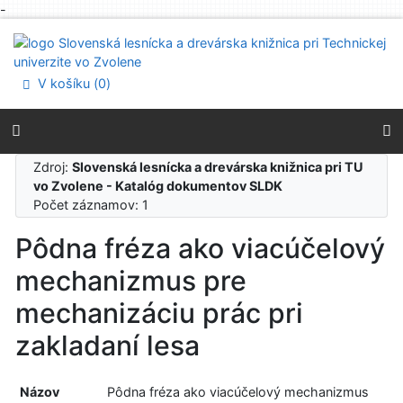
-
Prejsť na obsah
Prejsť na menu
Prehlásenie o webovej prístupnosti
V košíku (
0
)
Zdroj:
Slovenská lesnícka a drevárska knižnica pri TU
vo Zvolene - Katalóg dokumentov SLDK
Počet záznamov: 1
Pôdna fréza ako viacúčelový
mechanizmus pre
mechanizáciu prác pri
zakladaní lesa
Názov
Pôdna fréza ako viacúčelový mechanizmus