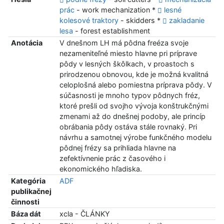
prác
- work mechanization *
lesné
kolesové traktory
- skidders *
zakladanie
lesa
- forest establishment
Anotácia
V dnešnom LH má pôdna freéza svoje
nezameniteľné miesto hlavne pri príprave
pôdy v lesných škôlkach, v proastoch s
prirodzenou obnovou, kde je možná kvalitná
celoplošná alebo pomiestna príprava pôdy. V
súčasnosti je mnoho typov pôdnych fréz,
ktoré prešli od svojho vývoja konštrukčnými
zmenami až do dnešnej podoby, ale princíp
obrábania pôdy ostáva stále rovnaký. Pri
návrhu a samotnej výrobe funkčného modelu
pôdnej frézy sa prihliada hlavne na
zefektívnenie prác z časového i
ekonomického hľadiska.
Kategória
ADF
publikačnej
činnosti
Báza dát
xcla - ČLÁNKY