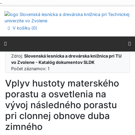
-
Prejsť na obsah
Prejsť na menu
Prehlásenie o webovej prístupnosti
V košíku (
0
)
Zdroj:
Slovenská lesnícka a drevárska knižnica pri TU
vo Zvolene - Katalóg dokumentov SLDK
Počet záznamov: 1
Vplyv hustoty materského
porastu a osvetlenia na
vývoj následného porastu
pri clonnej obnove duba
zimného