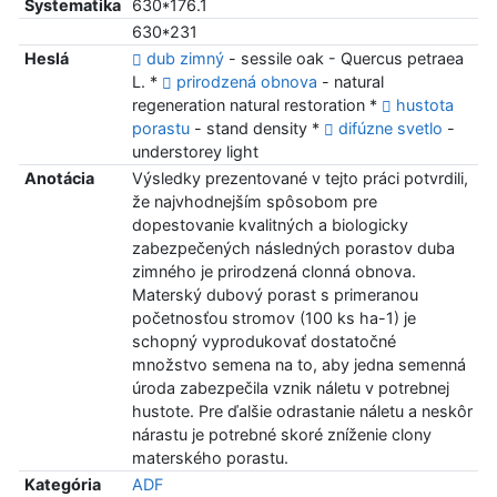
Systematika
630*176.1
630*231
Heslá
dub zimný
- sessile oak - Quercus petraea
L. *
prirodzená obnova
- natural
regeneration natural restoration *
hustota
porastu
- stand density *
difúzne svetlo
-
understorey light
Anotácia
Výsledky prezentované v tejto práci potvrdili,
že najvhodnejším spôsobom pre
dopestovanie kvalitných a biologicky
zabezpečených následných porastov duba
zimného je prirodzená clonná obnova.
Materský dubový porast s primeranou
početnosťou stromov (100 ks ha-1) je
schopný vyprodukovať dostatočné
množstvo semena na to, aby jedna semenná
úroda zabezpečila vznik náletu v potrebnej
hustote. Pre ďalšie odrastanie náletu a neskôr
nárastu je potrebné skoré zníženie clony
materského porastu.
Kategória
ADF