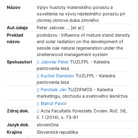
Názov
Vplyv hustoty materského porastu a
osvetlenia na vývoj následného porastu pri
clonnej obnove duba zimného
Aut.údaje
Peter Jaloviar ... [et al.]
Preklad
podnázvu : Influence of mature stand density
názvu
and solar radiation on the development of
sessile oak natural regeneration under the
shelterwood management system
Spoluautori
Jaloviar Peter
TUZLFPL - Katedra
pestovania lesa
Kucbel Stanislav
TUZLFPL - Katedra
pestovania lesa
Parobek Ján
TUZDFMOS - Katedra
marketingu, obchodu a svetového lesníctva
Blahút Pavol
Zdroj.dok.
Acta Facultatis Forestalis Zvolen. Roč. 56,
č. 1 (2014), s. 73-81
Jazyk dok.
slovenčina
Krajina
Slovenská republika