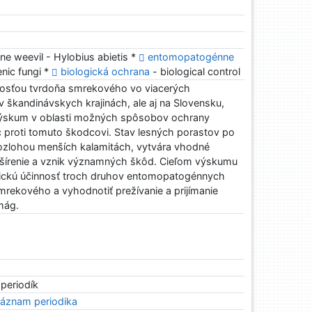
ne weevil - Hylobius abietis *
entomopatogénne
ic fungi *
biologická ochrana
- biological control
osťou tvrdoňa smrekového vo viacerých
 škandinávskych krajinách, ale aj na Slovensku,
ť výskum v oblasti možných spôsobov ochrany
 proti tomuto škodcovi. Stav lesných porastov po
rozlohou menších kalamitách, vytvára vhodné
šírenie a vznik významných škôd. Cieľom výskumu
gickú účinnosť troch druhov entomopatogénnych
rekového a vyhodnotiť prežívanie a prijímanie
mág.
 periodík
áznam periodika