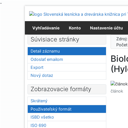
-
Prejsť na obsah
Prejsť na menu
Prehlásenie o webovej prístupnosti
Vyhľadávanie
Konto
Nastavenie účtu
Súvisiace stránky
Zdroj
Počet
Detail záznamu
Bio
Odoslať emailom
(Hyl
Export
Nový dotaz
Zobrazovacie formáty
článok
Skrátený
Použivateľský formát
ISBD všetko
ISO 690