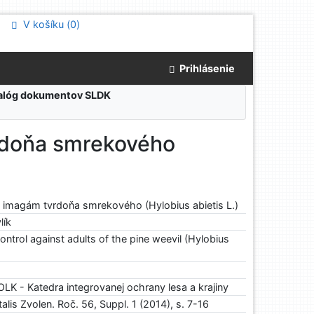
V košíku (
0
)
Prihlásenie
atalóg dokumentov SLDK
vrdoňa smrekového
i imagám tvrdoňa smrekového (Hylobius abietis L.)
lík
ontrol against adults of the pine weevil (Hylobius
K - Katedra integrovanej ochrany lesa a krajiny
alis Zvolen. Roč. 56, Suppl. 1 (2014), s. 7-16