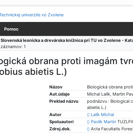
Pomoc
:
Slovenská lesnícka a drevárska knižnica pri TU vo Zvolene - K
 záznamov: 1
logická obrana proti imagám t
obius abietis L.)
Názov
Biologická obrana prot
Aut.údaje
Michal Lalík, Martin Pav
Preklad názvu
podnázvu : Biological c
abietis L.)
Autor
Lalík Michal
Spoluautori
Pavlík Martin
TUZLFIOL
Zdroj.dok.
Acta Facultatis Forest