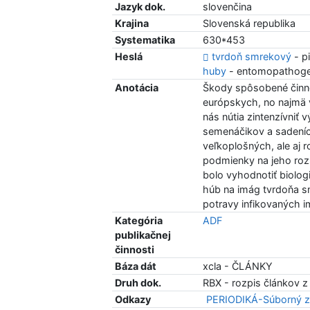
Jazyk dok.
slovenčina
Krajina
Slovenská republika
Systematika
630*453
Heslá
tvrdoň smrekový
- pi
huby
- entomopathogen
Anotácia
Škody spôsobené činn
európskych, no najmä v
nás nútia zintenzívni
semenáčikov a sadeníc
veľkoplošných, ale aj 
podmienky na jeho roz
bolo vyhodnotiť biolo
húb na imág tvrdoňa sm
potravy infikovaných i
Kategória
ADF
publikačnej
činnosti
Báza dát
xcla - ČLÁNKY
Druh dok.
RBX - rozpis článkov z
Odkazy
PERIODIKÁ-Súborný z