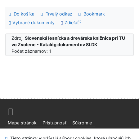
Do košíka
Trvalý odkaz
Bookmark
Vybrané dokumenty
Zdieľať
Zdroj:
Slovenská lesnícka a drevárska knižnica pri TU
vo Zvolene - Katalóg dokumentov SLDK
Počet záznamov: 1
Mapa stránok
Prístupnosť
Súkromie
Modul OpenSearch
Napíšte nám
Nastavenie cookies
Tieto stránky využívajú súbory cookies, ktoré uľahčujú ich