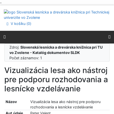
-
Prejsť na obsah
Prejsť na menu
Prehlásenie o webovej prístupnosti
V košíku (
0
)
Zdroj:
Slovenská lesnícka a drevárska knižnica pri TU
vo Zvolene - Katalóg dokumentov SLDK
Počet záznamov: 1
Vizualizácia lesa ako nástroj
pre podporu rozhodovania a
lesnícke vzdelávanie
Názov
Vizualizácia lesa ako nástroj pre podporu
rozhodovania a lesnícke vzdelávanie
Aut.údaje
Peter Valent