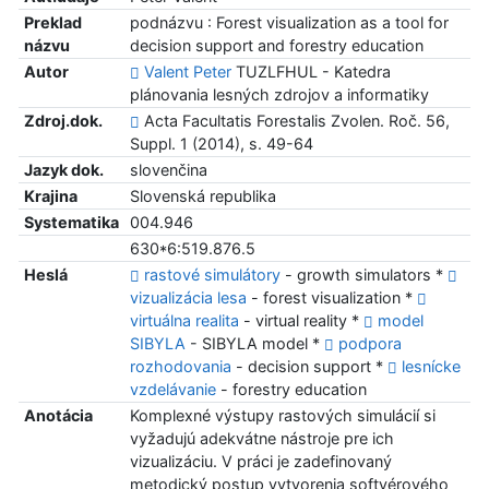
Preklad
podnázvu : Forest visualization as a tool for
názvu
decision support and forestry education
Autor
Valent Peter
TUZLFHUL - Katedra
plánovania lesných zdrojov a informatiky
Zdroj.dok.
Acta Facultatis Forestalis Zvolen. Roč. 56,
Suppl. 1 (2014), s. 49-64
Jazyk dok.
slovenčina
Krajina
Slovenská republika
Systematika
004.946
630*6:519.876.5
Heslá
rastové simulátory
- growth simulators *
vizualizácia lesa
- forest visualization *
virtuálna realita
- virtual reality *
model
SIBYLA
- SIBYLA model *
podpora
rozhodovania
- decision support *
lesnícke
vzdelávanie
- forestry education
Anotácia
Komplexné výstupy rastových simulácií si
vyžadujú adekvátne nástroje pre ich
vizualizáciu. V práci je zadefinovaný
metodický postup vytvorenia softvérového