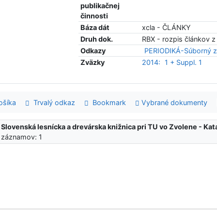
publikačnej
činnosti
Báza dát
xcla - ČLÁNKY
Druh dok.
RBX - rozpis článkov z
Odkazy
PERIODIKÁ-Súborný z
Zväzky
2014:
1 + Suppl. 1
šíka
Trvalý odkaz
Bookmark
Vybrané dokumenty
:
Slovenská lesnícka a drevárska knižnica pri TU vo Zvolene - K
 záznamov: 1