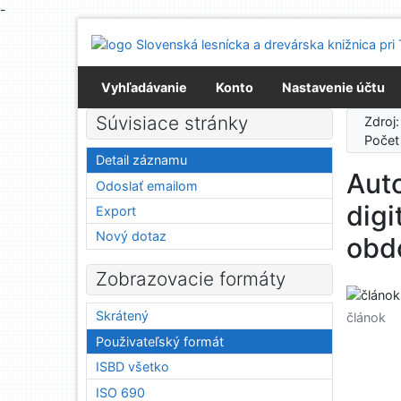
-
Prejsť na obsah
Prejsť na menu
Prehlásenie o webovej prístupnosti
Vyhľadávanie
Konto
Nastavenie účtu
Súvisiace stránky
Zdroj
Počet
Detail záznamu
Auto
Odoslať emailom
dig
Export
Nový dotaz
obd
Zobrazovacie formáty
Skrátený
článok
Použivateľský formát
ISBD všetko
ISO 690