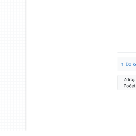
Do ko
Zdroj
Počet