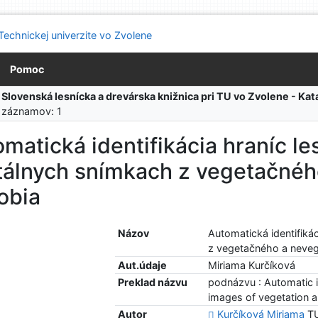
Pomoc
:
Slovenská lesnícka a drevárska knižnica pri TU vo Zvolene - K
 záznamov: 1
matická identifikácia hraníc l
itálnych snímkach z vegetačné
obia
Názov
Automatická identifiká
z vegetačného a neve
Aut.údaje
Miriama Kurčíková
Preklad názvu
podnázvu : Automatic id
images of vegetation a
Autor
Kurčíková Miriama
TU