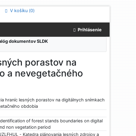
V košíku (
0
)
Prihlásenie
atalóg dokumentov SLDK
esných porastov na
ho a nevegetačného
cia hraníc lesných porastov na digitálnych snímkach
getačného obdobia
entification of forest stands boundaries on digital
nd non vegetation period
ZLFHUL - Katedra plánovania lesných zdrojov a