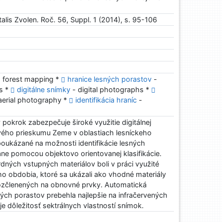
alis Zvolen. Roč. 56, Suppl. 1 (2014), s. 95-106
 forest mapping *
hranice lesných porastov
-
es *
digitálne snímky
- digital photographs *
aerial photography *
identifikácia hraníc
-
pokrok zabezpečuje široké využitie digitálnej
ového prieskumu Zeme v oblastiach lesníckeho
poukázané na možnosti identifikácie lesných
ne pomocou objektovo orientovanej klasifikácie.
ných vstupných materiálov boli v práci využité
o obdobia, ktoré sa ukázali ako vhodné materiály
rozčlenených na obnovné prvky. Automatická
sných porastov prebehla najlepšie na infračervených
e dôležitosť sektrálnych vlastností snímok.