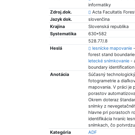
informatiky
Zdroj.dok.
Acta Facultatis Forest
Jazyk dok.
slovenčina
Krajina
Slovenská republika
Systematika
630*582
528.77/.8
Heslá
lesnícke mapovanie
-
forest stand boundari
letecké snímkovanie
- 
boundary identification
Anotácia
Súčasný technologický 
fotogrametrie a diaľk
mapovania. V práci je 
porastov automatizova
Okrem doteraz štandard
snímky z nevegetačnéh
hlavne pri porastoch 
identifikácia hraníc le
snímkach, čo potvrdzuj
Kategória
ADF