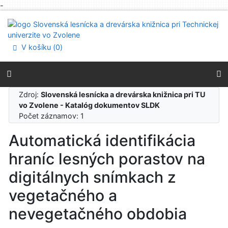
-
Prejsť na obsah
Prejsť na menu
Prehlásenie o webovej prístupnosti
V košíku (
0
)
Zdroj:
Slovenská lesnícka a drevárska knižnica pri TU
vo Zvolene - Katalóg dokumentov SLDK
Počet záznamov: 1
Automatická identifikácia
hraníc lesných porastov na
digitálnych snímkach z
vegetačného a
nevegetačného obdobia