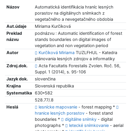
Názov
Automatická identifikácia hraníc lesných
porastov na digitálnych snímkach z
vegetačného a nevegetačného obdobia
Aut.údaje
Miriama Kurčíková
Preklad
podnázvu : Automatic identification of forest
názvu
stands boundaries on digital images of
vegetation and non vegetation period
Autor
Kurčíková Miriama
TUZLFHUL - Katedra
plánovania lesných zdrojov a informatiky
Zdroj.dok.
Acta Facultatis Forestalis Zvolen. Roč. 56,
Suppl. 1 (2014), s. 95-106
Jazyk dok.
slovenčina
Krajina
Slovenská republika
Systematika
630*582
528.77/.8
Heslá
lesnícke mapovanie
- forest mapping *
hranice lesných porastov
- forest stand
boundaries *
digitálne snímky
- digital
photographs *
letecké snímkovanie
- aerial