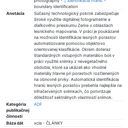
photography *
identifikácia hraníc
-
boundary identification
Anotácia
Súčasný technologický pokrok zabezpečuje
široké využitie digitálnej fotogrametrie a
diaľkového prieskumu Zeme v oblastiach
lesníckeho mapovania. V práci je poukázané
na možnosti identifikácie lesných porastov
automatizovane pomocou objektovo
orientovanej klasifikácie. Okrem doteraz
štandardných vstupných materiálov boli v
práci využité snímky z nevegetačného
obdobia, ktoré sa ukázali ako vhodné
materiály hlavne pri porastoch rozčlenených
na obnovné prvky. Automatická identifikácia
hraníc lesných porastov prebehla najlepšie na
infračervených snímkach, čo potvrdzuje
dôležitosť sektrálnych vlastností snímok.
Kategória
ADF
publikačnej
činnosti
Báza dát
xcla - ČLÁNKY