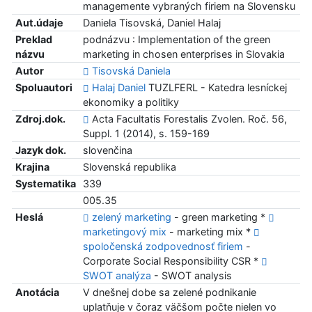
managemente vybraných firiem na Slovensku
Aut.údaje
Daniela Tisovská, Daniel Halaj
Preklad
podnázvu : Implementation of the green
názvu
marketing in chosen enterprises in Slovakia
Autor
Tisovská Daniela
Spoluautori
Halaj Daniel
TUZLFERL - Katedra lesníckej
ekonomiky a politiky
Zdroj.dok.
Acta Facultatis Forestalis Zvolen. Roč. 56,
Suppl. 1 (2014), s. 159-169
Jazyk dok.
slovenčina
Krajina
Slovenská republika
Systematika
339
005.35
Heslá
zelený marketing
- green marketing *
marketingový mix
- marketing mix *
spoločenská zodpovednosť firiem
-
Corporate Social Responsibility CSR *
SWOT analýza
- SWOT analysis
Anotácia
V dnešnej dobe sa zelené podnikanie
uplatňuje v čoraz väčšom počte nielen vo