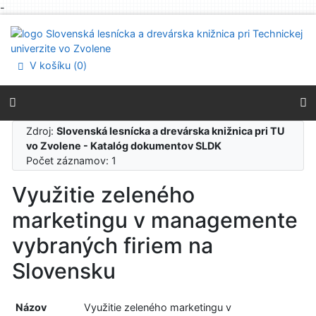
-
Prejsť na obsah
Prejsť na menu
Prehlásenie o webovej prístupnosti
V košíku (
0
)
Zdroj:
Slovenská lesnícka a drevárska knižnica pri TU
vo Zvolene - Katalóg dokumentov SLDK
Počet záznamov: 1
Využitie zeleného
marketingu v managemente
vybraných firiem na
Slovensku
Názov
Využitie zeleného marketingu v