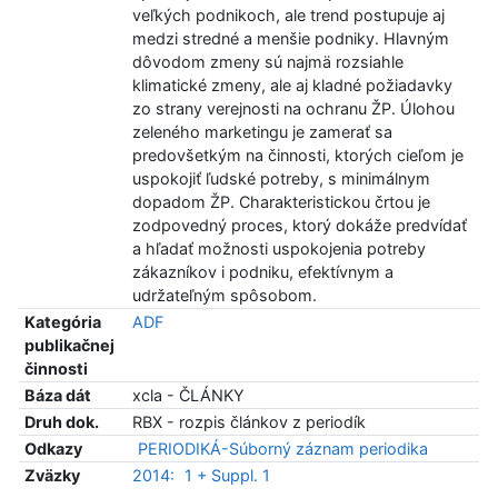
veľkých podnikoch, ale trend postupuje aj
medzi stredné a menšie podniky. Hlavným
dôvodom zmeny sú najmä rozsiahle
klimatické zmeny, ale aj kladné požiadavky
zo strany verejnosti na ochranu ŽP. Úlohou
zeleného marketingu je zamerať sa
predovšetkým na činnosti, ktorých cieľom je
uspokojiť ľudské potreby, s minimálnym
dopadom ŽP. Charakteristickou črtou je
zodpovedný proces, ktorý dokáže predvídať
a hľadať možnosti uspokojenia potreby
zákazníkov i podniku, efektívnym a
udržateľným spôsobom.
Kategória
ADF
publikačnej
činnosti
Báza dát
xcla - ČLÁNKY
Druh dok.
RBX - rozpis článkov z periodík
Odkazy
PERIODIKÁ-Súborný záznam periodika
Zväzky
2014:
1 + Suppl. 1