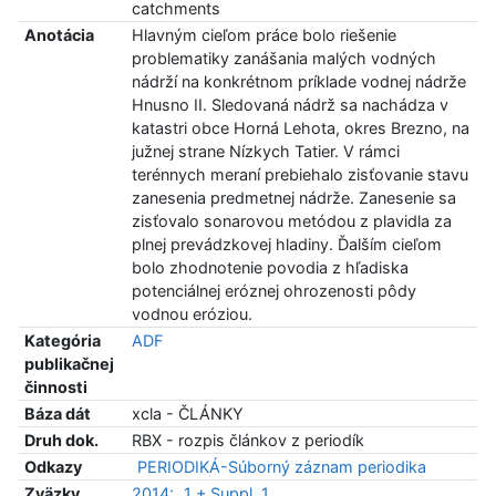
catchments
Anotácia
Hlavným cieľom práce bolo riešenie
problematiky zanášania malých vodných
nádrží na konkrétnom príklade vodnej nádrže
Hnusno II. Sledovaná nádrž sa nachádza v
katastri obce Horná Lehota, okres Brezno, na
južnej strane Nízkych Tatier. V rámci
terénnych meraní prebiehalo zisťovanie stavu
zanesenia predmetnej nádrže. Zanesenie sa
zisťovalo sonarovou metódou z plavidla za
plnej prevádzkovej hladiny. Ďalším cieľom
bolo zhodnotenie povodia z hľadiska
potenciálnej eróznej ohrozenosti pôdy
vodnou eróziou.
Kategória
ADF
publikačnej
činnosti
Báza dát
xcla - ČLÁNKY
Druh dok.
RBX - rozpis článkov z periodík
Odkazy
PERIODIKÁ-Súborný záznam periodika
Zväzky
2014:
1 + Suppl. 1