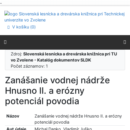
-
Prejsť na obsah
Prejsť na menu
Prehlásenie o webovej prístupnosti
V košíku (
0
)
Zdroj:
Slovenská lesnícka a drevárska knižnica pri TU
vo Zvolene - Katalóg dokumentov SLDK
Počet záznamov: 1
Zanášanie vodnej nádrže
Hnusno II. a erózny
potenciál povodia
Názov
Zanášanie vodnej nádrže Hnusno II. a erózny
potenciál povodia
Aut.údaje
Michal Danko, Vladimír Juško