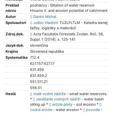
Preklad
podnázvu : Siltation of water reservoir
názvu
Hnusno II. and erosion potential of catchment
Autor
Danko Michal
Spoluautori
Juško Vladimír
TUZLFLTLM - Katedra lesnej
ťažby, logistiky a meliorácií
Zdroj.dok.
Acta Facultatis Forestalis Zvolen. Roč. 56,
Suppl. 1 (2014), s. 125-141
Jazyk dok.
slovenčina
Krajina
Slovenská republika
Systematika
712.4
627.157:627.17
631.459
631.459.2
551.311.21
556.51
Heslá
malé vodné nádrže
- small water reservoirs
*
zanášanie vodných nádrží
- water basin
silting up *
erózia pôdy
- soil erosion *
vodná erózia
- water erosion *
povodia
-