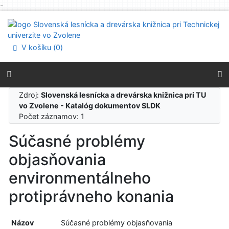
-
Prejsť na obsah
Prejsť na menu
Prehlásenie o webovej prístupnosti
V košíku (
0
)
Zdroj:
Slovenská lesnícka a drevárska knižnica pri TU
vo Zvolene - Katalóg dokumentov SLDK
Počet záznamov: 1
Súčasné problémy
objasňovania
environmentálneho
protiprávneho konania
Názov
Súčasné problémy objasňovania