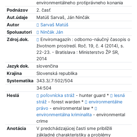
environmentálneho protiprávneho konania
Podnázov
2. časť
Aut.údaje
Matúš Sarvaš, Ján Ninčák
Autor
Sarvaš Matúš
Spoluautori
Ninčák Ján
Zdroj.dok.
Enviromagazín : odborno-náučný časopis o
životnom prostredí. Roč. 19, č. 4 (2014), s.
22-23. - Bratislava : Ministerstvo ŽP SR,
2014
Jazyk dok.
slovenčina
Krajina
Slovenská republika
Systematika
343.3/.7:502/504
34:504
Heslá
poľovnícka stráž
- hunter guard *
lesná
stráž
- forest warden *
environmentálne
právo
- environmental law *
environmentálna kriminalita
- environmental
crime
Anotácia
V predchádzajúcej časti sme priblížili
základné charakteristiky a problémy