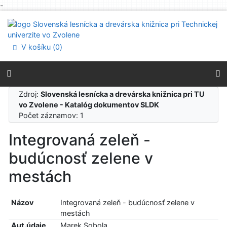
-
Prejsť na obsah
Prejsť na menu
Prehlásenie o webovej prístupnosti
V košíku (
0
)
Zdroj:
Slovenská lesnícka a drevárska knižnica pri TU
vo Zvolene - Katalóg dokumentov SLDK
Počet záznamov: 1
Integrovaná zeleň -
budúcnosť zelene v
mestách
Názov
Integrovaná zeleň - budúcnosť zelene v
mestách
Aut.údaje
Marek Sobola