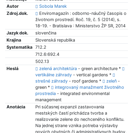
Autor
Sobola Marek
Zdroj.dok.
Enviromagazín : odborno-náučný časopis o
životnom prostredí. Roč. 19, č. 5 (2014), s.
18-19. - Bratislava : Ministerstvo ŽP SR, 2014
Jazyk dok.
slovenčina
Krajina
Slovenská republika
Systematika
712.2
712.6:692.4
502.13
Heslá
zelená architektúra
- green architecture *
vertikálne záhrady
- vertical gardens *
strešné záhrady
- roof gardens *
zeleň
-
green *
integrovaný manažment životného
prostredia
- integrated environmental
management
Anotácia
Pri súčasnej expanzii zastavovania
mestských častí prichádza tvorba a
realizovanie zelene do nechceného konfliktu.
Na jednej strane vznika potreba výstavby
nových obytných či administratívnych budov,