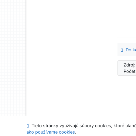
Do ko
Zdroj
Počet
Tieto stránky využívajú súbory cookies, ktoré uľahč
Mapa stránok
Prís
ako používame cookies
.
Napíšte nám
Nasta