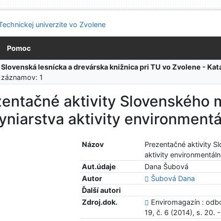
Pomoc
:
Slovenská lesnícka a drevárska knižnica pri TU vo Zvolene - K
 záznamov: 1
entačné aktivity Slovenského 
yniarstva aktivity environment
Názov
Prezentačné aktivity S
aktivity environmentál
Aut.údaje
Dana Šubová
Autor
Šubová Dana
Ďalší autori
Zdroj.dok.
Enviromagazín : odbo
19, č. 6 (2014), s. 20. 