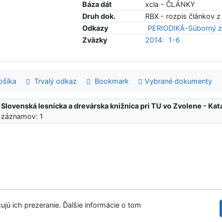
Báza dát
xcla - ČLÁNKY
Druh dok.
RBX - rozpis článkov z
Odkazy
PERIODIKÁ-Súborný z
Zväzky
2014:
1-6
šíka
Trvalý odkaz
Bookmark
Vybrané dokumenty
:
Slovenská lesnícka a drevárska knižnica pri TU vo Zvolene - K
 záznamov: 1
ujú ich prezeranie. Ďalšie informácie o tom
Slovenská les
tupnosť
Súkromie
Modul OpenSearch
venie cookies