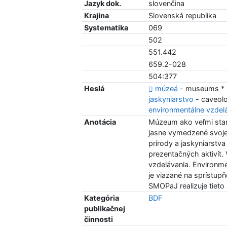
Jazyk dok.
slovenčina
Krajina
Slovenská republika
Systematika
069
502
551.442
659.2-028
504:377
Heslá
múzeá
- museums *
jaskyniarstvo
- caveol
environmentálne vzdel
Anotácia
Múzeum ako veľmi stará
jasne vymedzené svoje
prírody a jaskyniarstv
prezentačných aktivít.
vzdelávania. Environm
je viazané na sprístup
SMOPaJ realizuje tieto 
Kategória
BDF
publikačnej
činnosti