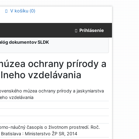
V košíku (
0
)
Prihlásenie
atalóg dokumentov SLDK
múzea ochrany prírody a
álneho vzdelávania
lovenského múzea ochrany prírody a jaskyniarstva
neho vzdelávania
rno-náučný časopis o životnom prostredí. Roč.
- Bratislava : Ministerstvo ŽP SR, 2014