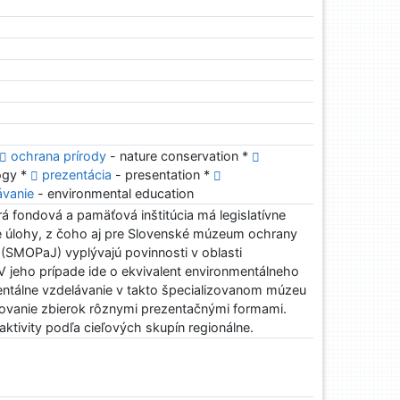
ochrana prírody
- nature conservation *
ogy *
prezentácia
- presentation *
ávanie
- environmental education
 fondová a pamäťová inštitúcia má legislatívne
 úlohy, z čoho aj pre Slovenské múzeum ochrany
a (SMOPaJ) vyplývajú povinnosti v oblasti
 V jeho prípade ide o ekvivalent environmentálneho
entálne vzdelávanie v takto špecializovanom múzeu
ňovanie zbierok rôznymi prezentačnými formami.
aktivity podľa cieľových skupín regionálne.