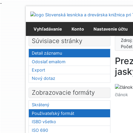
-
Prejsť na obsah
Prejsť na menu
Prehlásenie o webovej prístupnosti
Vyhľadávanie
Konto
Nastavenie účtu
Súvisiace stránky
Zdroj
Počet
Detail záznamu
Prez
Odoslať emailom
jask
Export
Nový dotaz
Zobrazovacie formáty
článok
Skrátený
Použivateľský formát
ISBD všetko
ISO 690