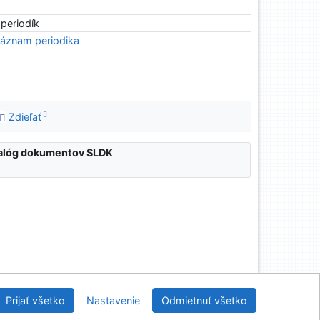
 periodík
áznam periodika
Zdieľať
atalóg dokumentov SLDK
nícka a drevárska knižnica pri Technickej univerzite
Prijať všetko
Nastavenie
Odmietnuť všetko
vo Zvolene