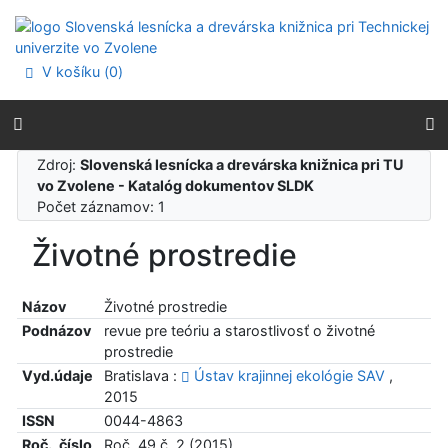
Prejsť na obsah
Prejsť na menu
Prehlásenie o webovej prístupnosti
V košíku (
0
)
Zdroj:
Slovenská lesnícka a drevárska knižnica pri TU
vo Zvolene - Katalóg dokumentov SLDK
Počet záznamov: 1
Životné prostredie
Názov
Životné prostredie
Podnázov
revue pre teóriu a starostlivosť o životné
prostredie
Vyd.údaje
Bratislava :
Ústav krajinnej ekológie SAV
,
2015
ISSN
0044-4863
Roč., číslo
Roč. 49 č. 2 (2015)