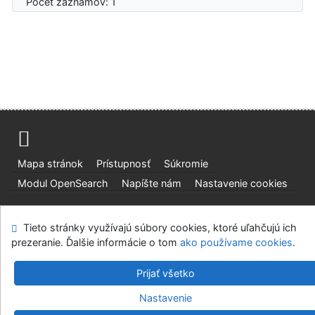
Počet záznamov: 1
Mapa stránok
Prístupnosť
Súkromie
Modul OpenSearch
Napíšte nám
Nastavenie cookies
Slovenská lesnícka a drevárska knižnica pri Technickej
Tieto stránky využívajú súbory cookies, ktoré uľahčujú ich
univerzite vo Zvolene
prezeranie. Ďalšie informácie o tom
ako používame cookies
.
©1993-2026
IPAC
v.4.8.63a
-
Cosmotron Slovakia, s.r.o.
Prijať všetko
Nastavenie