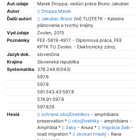
Aut.údaje
Marek Droppa; vedúci práce Bruno Jakubec
Autor
Droppa Marek
Ďalší autori
Jakubec Bruno
(Iní) TUZFETK - Katedra
plánovania a tvorby krajiny
Vyd.údaje
Zvolen, 2015
Poznámky
FEE-5819-4917. - Diplomová práca, FEE
KPTK TU Zvolen. - Elektronický zdroj.
Jazyk dok.
slovenčina
Krajina
Slovenská republika
Systematika
378.244.6(043)
597.6
597.8
591.543.43:597.8
574.91:597.8
597.828
Heslá
ochrana obojživelníkov
- amphibians
preservation *
obojživelníky
- amphibians -
Amphibia *
žaby
- Anura *
migrácia žiab
-
toad migration *
skokan hnedý
- Rana