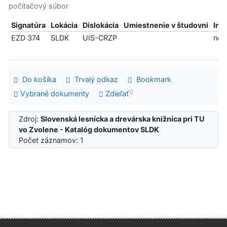
počítačový súbor
Signatúra
Lokácia
Dislokácia
Umiestnenie v študovni
Inf
EZD 374
SLDK
UIS-CRZP
ned
Do košíka
Trvalý odkaz
Bookmark
Vybrané dokumenty
Zdieľať
Zdroj:
Slovenská lesnícka a drevárska knižnica pri TU
vo Zvolene - Katalóg dokumentov SLDK
Počet záznamov: 1