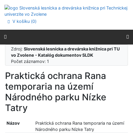
Prejsť na obsah
Prejsť na menu
Prehlásenie o webovej prístupnosti
V košíku (
0
)
Zdroj:
Slovenská lesnícka a drevárska knižnica pri TU
vo Zvolene - Katalóg dokumentov SLDK
Počet záznamov: 1
Praktická ochrana Rana
temporaria na území
Národného parku Nízke
Tatry
Názov
Praktická ochrana Rana temporaria na území
Národného parku Nízke Tatry