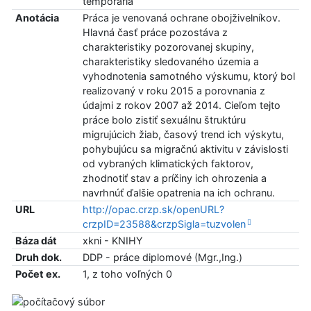
temporaria
Anotácia
Práca je venovaná ochrane obojživelníkov.
Hlavná časť práce pozostáva z
charakteristiky pozorovanej skupiny,
charakteristiky sledovaného územia a
vyhodnotenia samotného výskumu, ktorý bol
realizovaný v roku 2015 a porovnania z
údajmi z rokov 2007 až 2014. Cieľom tejto
práce bolo zistiť sexuálnu štruktúru
migrujúcich žiab, časový trend ich výskytu,
pohybujúcu sa migračnú aktivitu v závislosti
od vybraných klimatických faktorov,
zhodnotiť stav a príčiny ich ohrozenia a
navrhnúť ďalšie opatrenia na ich ochranu.
URL
http://opac.crzp.sk/openURL?
crzpID=23588&crzpSigla=tuzvolen
Báza dát
xkni - KNIHY
Druh dok.
DDP - práce diplomové (Mgr.,Ing.)
Počet ex.
1, z toho voľných 0