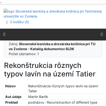
-
Prejsť na obsah
Prejsť na menu
Prehlásenie o webovej prístupnosti
V košíku (
0
)
Zdroj:
Slovenská lesnícka a drevárska knižnica pri TU
vo Zvolene - Katalóg dokumentov SLDK
Počet záznamov: 1
Rekonštrukcia rôznych
typov lavín na území Tatier
Názov
Rekonštrukcia rôznych typov lavín na území
Tatier
Aut.údaje
Martin Bartík
Preklad
podnázvu : Reconstruction of different type