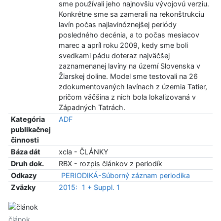
sme používali jeho najnovšiu vývojovú verziu.
Konkrétne sme sa zamerali na rekonštrukciu
lavín počas najlavinóznejšej periódy
posledného decénia, a to počas mesiacov
marec a apríl roku 2009, kedy sme boli
svedkami pádu doteraz najväčšej
zaznamenanej lavíny na území Slovenska v
Žiarskej doline. Model sme testovali na 26
zdokumentovaných lavínach z územia Tatier,
pričom väčšina z nich bola lokalizovaná v
Západných Tatrách.
Kategória
ADF
publikačnej
činnosti
Báza dát
xcla - ČLÁNKY
Druh dok.
RBX - rozpis článkov z periodík
Odkazy
PERIODIKÁ-Súborný záznam periodika
Zväzky
2015:
1 + Suppl. 1
článok