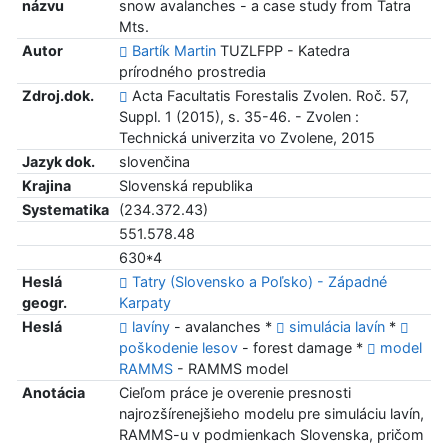
názvu
snow avalanches - a case study from Tatra
Mts.
Autor
Bartík Martin
TUZLFPP - Katedra
prírodného prostredia
Zdroj.dok.
Acta Facultatis Forestalis Zvolen. Roč. 57,
Suppl. 1 (2015), s. 35-46. - Zvolen :
Technická univerzita vo Zvolene, 2015
Jazyk dok.
slovenčina
Krajina
Slovenská republika
Systematika
(234.372.43)
551.578.48
630*4
Heslá
Tatry (Slovensko a Poľsko) - Západné
geogr.
Karpaty
Heslá
lavíny
- avalanches *
simulácia lavín
*
poškodenie lesov
- forest damage *
model
RAMMS
- RAMMS model
Anotácia
Cieľom práce je overenie presnosti
najrozšírenejšieho modelu pre simuláciu lavín,
RAMMS-u v podmienkach Slovenska, pričom