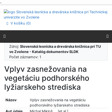
-
Prejsť na obsah
Prejsť na menu
Prehlásenie o webovej prístupnosti
V košíku (
0
)
Zdroj:
Slovenská lesnícka a drevárska knižnica pri TU
vo Zvolene - Katalóg dokumentov SLDK
Počet záznamov: 1
Vplyv zasnežovania na
vegetáciu podhorského
lyžiarskeho strediska
Názov
Vplyv zasnežovania na vegetáciu
podhorského lyžiarskeho strediska
Aut.údaje
Michal Mikloš ... [et al.]