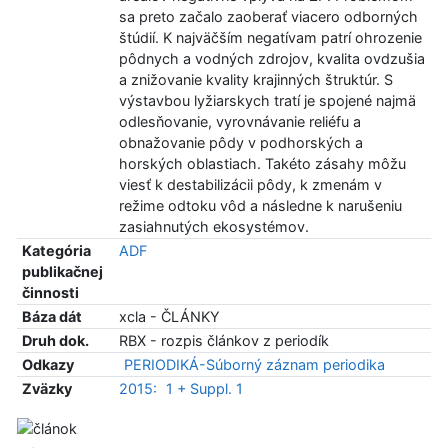
sa preto začalo zaoberať viacero odborných
štúdií. K najväčším negatívam patrí ohrozenie
pôdnych a vodných zdrojov, kvalita ovdzušia
a znižovanie kvality krajinných štruktúr. S
výstavbou lyžiarskych tratí je spojené najmä
odlesňovanie, vyrovnávanie reliéfu a
obnažovanie pôdy v podhorských a
horských oblastiach. Takéto zásahy môžu
viesť k destabilizácii pôdy, k zmenám v
režime odtoku vôd a následne k narušeniu
zasiahnutých ekosystémov.
Kategória
ADF
publikačnej
činnosti
Báza dát
xcla - ČLÁNKY
Druh dok.
RBX - rozpis článkov z periodík
Odkazy
PERIODIKÁ-Súborný záznam periodika
Zväzky
2015:
1 + Suppl. 1