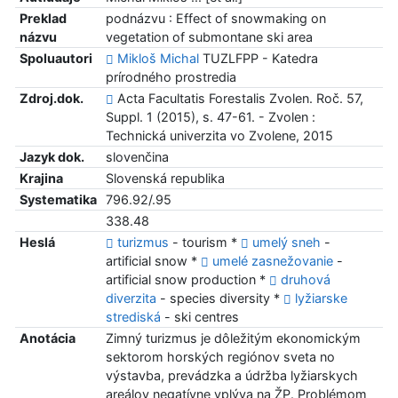
Preklad
podnázvu : Effect of snowmaking on
názvu
vegetation of submontane ski area
Spoluautori
Mikloš Michal
TUZLFPP - Katedra
prírodného prostredia
Zdroj.dok.
Acta Facultatis Forestalis Zvolen. Roč. 57,
Suppl. 1 (2015), s. 47-61. - Zvolen :
Technická univerzita vo Zvolene, 2015
Jazyk dok.
slovenčina
Krajina
Slovenská republika
Systematika
796.92/.95
338.48
Heslá
turizmus
- tourism *
umelý sneh
-
artificial snow *
umelé zasnežovanie
-
artificial snow production *
druhová
diverzita
- species diversity *
lyžiarske
strediská
- ski centres
Anotácia
Zimný turizmus je dôležitým ekonomickým
sektorom horských regiónov sveta no
výstavba, prevádzka a údržba lyžiarskych
areálov negatívne vplýva na ŽP. Problémom