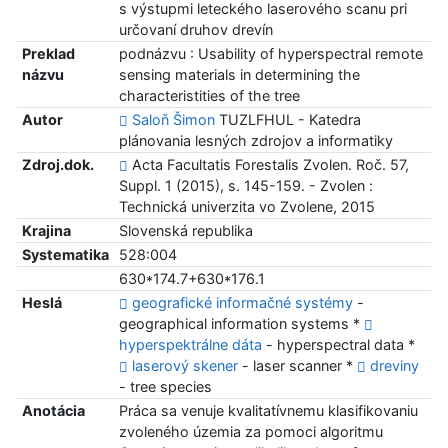
s výstupmi leteckého laserového scanu pri
určovaní druhov drevín
Preklad
podnázvu : Usability of hyperspectral remote
názvu
sensing materials in determining the
characteristities of the tree
Autor
Saloň Šimon
TUZLFHUL - Katedra
plánovania lesných zdrojov a informatiky
Zdroj.dok.
Acta Facultatis Forestalis Zvolen. Roč. 57,
Suppl. 1 (2015), s. 145-159. - Zvolen :
Technická univerzita vo Zvolene, 2015
Krajina
Slovenská republika
Systematika
528:004
630*174.7+630*176.1
Heslá
geografické informačné systémy
-
geographical information systems *
hyperspektrálne dáta
- hyperspectral data *
laserový skener
- laser scanner *
dreviny
- tree species
Anotácia
Práca sa venuje kvalitatívnemu klasifikovaniu
zvoleného územia za pomoci algoritmu