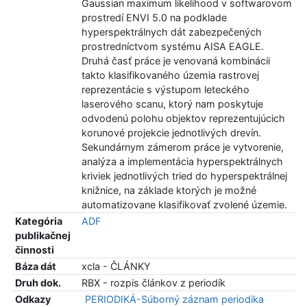
Gaussian maximum likelihood v softwarovom
prostredí ENVI 5.0 na podklade
hyperspektrálnych dát zabezpečených
prostredníctvom systému AISA EAGLE.
Druhá časť práce je venovaná kombinácii
takto klasifikovaného územia rastrovej
reprezentácie s výstupom leteckého
laserového scanu, ktorý nam poskytuje
odvodenú polohu objektov reprezentujúcich
korunové projekcie jednotlivých drevín.
Sekundárnym zámerom práce je vytvorenie,
analýza a implementácia hyperspektrálnych
kriviek jednotlivých tried do hyperspektrálnej
knižnice, na základe ktorých je možné
automatizovane klasifikovať zvolené územie.
Kategória
ADF
publikačnej
činnosti
Báza dát
xcla - ČLÁNKY
Druh dok.
RBX - rozpis článkov z periodík
Odkazy
PERIODIKÁ-Súborný záznam periodika