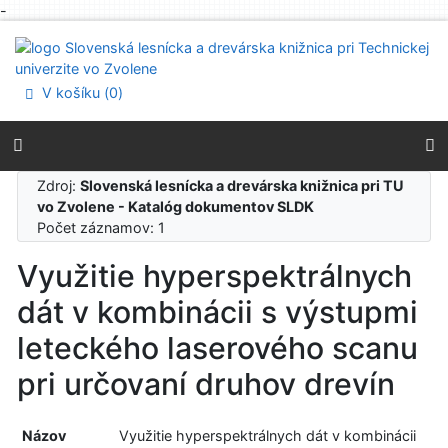
-
Prejsť na obsah
Prejsť na menu
Prehlásenie o webovej prístupnosti
V košíku (
0
)
Zdroj:
Slovenská lesnícka a drevárska knižnica pri TU
vo Zvolene - Katalóg dokumentov SLDK
Počet záznamov: 1
Využitie hyperspektrálnych
dát v kombinácii s výstupmi
leteckého laserového scanu
pri určovaní druhov drevín
Názov
Využitie hyperspektrálnych dát v kombinácii