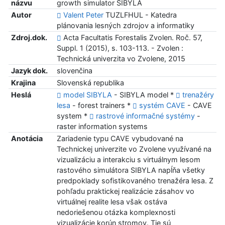
názvu
growth simulator SIBYLA
Autor
Valent Peter
TUZLFHUL - Katedra
plánovania lesných zdrojov a informatiky
Zdroj.dok.
Acta Facultatis Forestalis Zvolen. Roč. 57,
Suppl. 1 (2015), s. 103-113. - Zvolen :
Technická univerzita vo Zvolene, 2015
Jazyk dok.
slovenčina
Krajina
Slovenská republika
Heslá
model SIBYLA
- SIBYLA model *
trenažéry
lesa
- forest trainers *
systém CAVE
- CAVE
system *
rastrové informačné systémy
-
raster information systems
Anotácia
Zariadenie typu CAVE vybudované na
Technickej univerzite vo Zvolene využívané na
vizualizáciu a interakciu s virtuálnym lesom
rastového simulátora SIBYLA napĺňa všetky
predpoklady sofistikovaného trenažéra lesa. Z
pohľadu praktickej realizácie zásahov vo
virtuálnej realite lesa však ostáva
nedoriešenou otázka komplexnosti
vizualizácie korún stromov. Tie sú