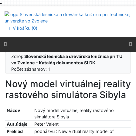
-
Prejsť na obsah
Prejsť na menu
Prehlásenie o webovej prístupnosti
V košíku (
0
)
Zdroj:
Slovenská lesnícka a drevárska knižnica pri TU
vo Zvolene - Katalóg dokumentov SLDK
Počet záznamov: 1
Nový model virtuálnej reality
rastového simulátora Sibyla
Názov
Nový model virtuálnej reality rastového
simulátora Sibyla
Aut.údaje
Peter Valent
Preklad
podnázvu : New virtual reality model of