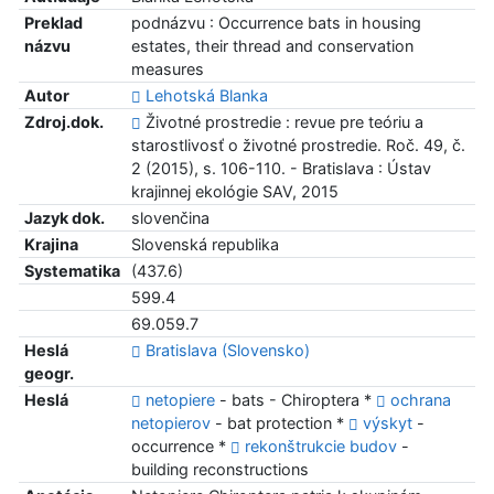
Preklad
podnázvu : Occurrence bats in housing
názvu
estates, their thread and conservation
measures
Autor
Lehotská Blanka
Zdroj.dok.
Životné prostredie : revue pre teóriu a
starostlivosť o životné prostredie. Roč. 49, č.
2 (2015), s. 106-110. - Bratislava : Ústav
krajinnej ekológie SAV, 2015
Jazyk dok.
slovenčina
Krajina
Slovenská republika
Systematika
(437.6)
599.4
69.059.7
Heslá
Bratislava (Slovensko)
geogr.
Heslá
netopiere
- bats - Chiroptera *
ochrana
netopierov
- bat protection *
výskyt
-
occurrence *
rekonštrukcie budov
-
building reconstructions