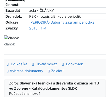
činnosti
Báza dát
xcla - ČLÁNKY
Druh dok.
RBX - rozpis článkov z periodík
Odkazy
PERIODIKÁ-Súborný záznam periodika
Zväzky
2015:
1-4
článok
Do košíka
Trvalý odkaz
Bookmark
Vybrané dokumenty
Zdieľať
Zdroj:
Slovenská lesnícka a drevárska knižnica pri TU
vo Zvolene - Katalóg dokumentov SLDK
Počet záznamov: 1