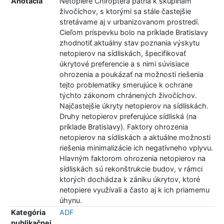
Anotácia
Netopiere Chiroptera patria k skupinám
živočíchov, s ktorými sa stále častejšie
stretávame aj v urbanizovanom prostredí.
Cieľom príspevku bolo na príklade Bratislavy
zhodnotiť aktuálny stav poznania výskytu
netopierov na sídliskách, špecifikovať
úkrytové preferencie a s nimi súvisiace
ohrozenia a poukázať na možnosti riešenia
tejto problematiky smerujúce k ochrane
týchto zákonom chránených živočíchov.
Najčastejšie úkryty netopierov na sídliskách.
Druhy netopierov preferujúce sídliská (na
príklade Bratislavy). Faktory ohrozenia
netopierov na sídliskách a aktuálne možnosti
riešenia minimalizácie ich negatívneho vplyvu.
Hlavným faktorom ohrozenia netopierov na
sídliskách sú rekonštrukcie budov, v rámci
ktorých dochádza k zániku úkrytov, ktoré
netopiere využívali a často aj k ich priamemu
úhynu.
Kategória
ADF
publikačnej