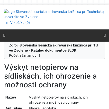
-
Prejsť na obsah
Prejsť na menu
Prehlásenie o webovej prístupnosti
V košíku (
0
)
Zdroj:
Slovenská lesnícka a drevárska knižnica pri TU
vo Zvolene - Katalóg dokumentov SLDK
Počet záznamov: 1
Výskyt netopierov na
sídliskách, ich ohrozenie a
možnosti ochrany
Názov
Výskyt netopierov na sídliskách, ich
ohrozenie a možnosti ochrany
Aut.údaje
Blanka Lehotská