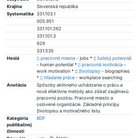
Krajina
Slovenská republika
Systematika
331.103.1
005.951
331.101.262
331.101.3
929
331.535
Heslá
pracovné miesta
- jobs *
ľudský potenciál
- human potential *
pracovná motivácia
-
work motivation *
životopisy
- biographies
*
hľadanie práce
- workplace searching
Anotácia
Spôsoby aktívneho uchádzania o prácu a
nové efektívne metódy ako získať zaujímavú
pracovnú pozíciu. Pracovné miesto a
oslovené organizácie. Základné princípy
životopisu a motivačného listu.
Kategória
BDF
publikačnej
činnosti