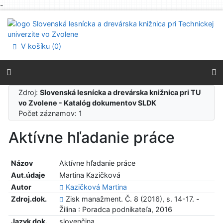
-
Prejsť na obsah
Prejsť na menu
Prehlásenie o webovej prístupnosti
V košíku (
0
)
Zdroj:
Slovenská lesnícka a drevárska knižnica pri TU
vo Zvolene - Katalóg dokumentov SLDK
Počet záznamov: 1
Aktívne hľadanie práce
Názov
Aktívne hľadanie práce
Aut.údaje
Martina Kazičková
Autor
Kazičková Martina
Zdroj.dok.
Zisk manažment. Č. 8 (2016), s. 14-17. -
Žilina : Poradca podnikateľa, 2016
Jazyk dok.
slovenčina