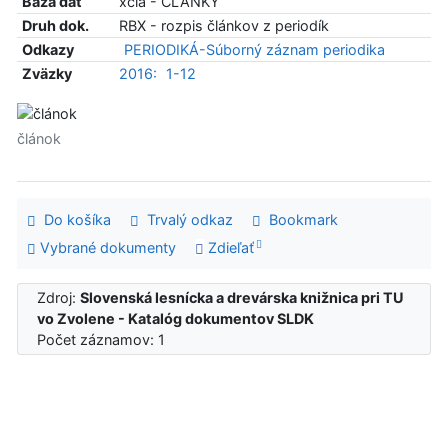
Báza dát
xcla - ČLÁNKY
Druh dok.
RBX - rozpis článkov z periodík
Odkazy
PERIODIKÁ-Súborný záznam periodika
Zväzky
2016:
1-12
článok
Do košíka
Trvalý odkaz
Bookmark
Vybrané dokumenty
Zdieľať
Zdroj:
Slovenská lesnícka a drevárska knižnica pri TU
vo Zvolene - Katalóg dokumentov SLDK
Počet záznamov: 1