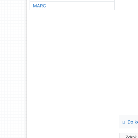
MARC
Do ko
Zdroj