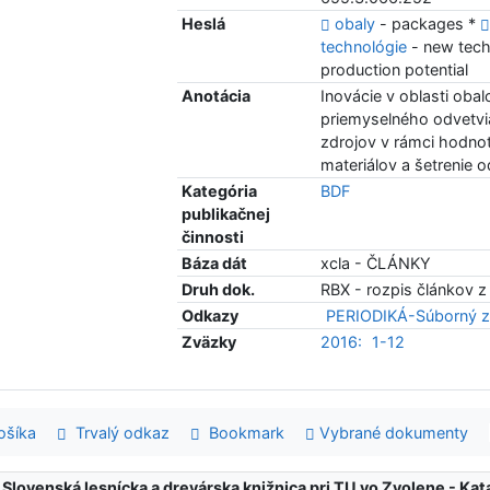
Heslá
obaly
- packages *
technológie
- new tech
production potential
Anotácia
Inovácie v oblasti oba
priemyselného odvetvia
zdrojov v rámci hodno
materiálov a šetrenie 
Kategória
BDF
publikačnej
činnosti
Báza dát
xcla - ČLÁNKY
Druh dok.
RBX - rozpis článkov z
Odkazy
PERIODIKÁ-Súborný z
Zväzky
2016:
1-12
šíka
Trvalý odkaz
Bookmark
Vybrané dokumenty
:
Slovenská lesnícka a drevárska knižnica pri TU vo Zvolene - K