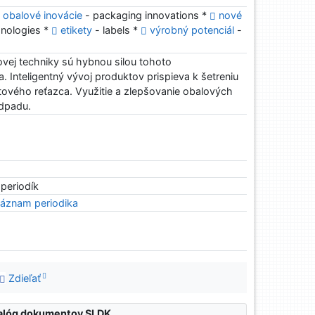
obalové inovácie
- packaging innovations *
nové
nologies *
etikety
- labels *
výrobný potenciál
-
lovej techniky sú hybnou silou tohoto
. Inteligentný vývoj produktov prispieva k šetreniu
tového reťazca. Využitie a zlepšovanie obalových
odpadu.
 periodík
áznam periodika
Zdieľať
atalóg dokumentov SLDK