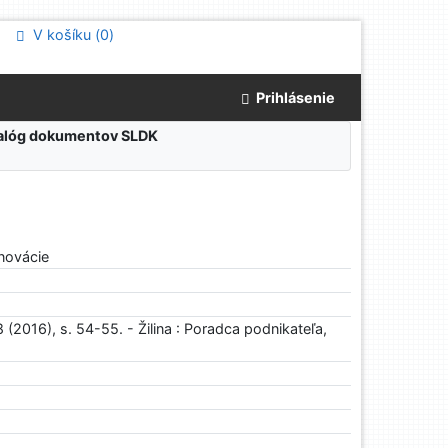
V košíku (
0
)
Prihlásenie
atalóg dokumentov SLDK
inovácie
(2016), s. 54-55. - Žilina : Poradca podnikateľa,