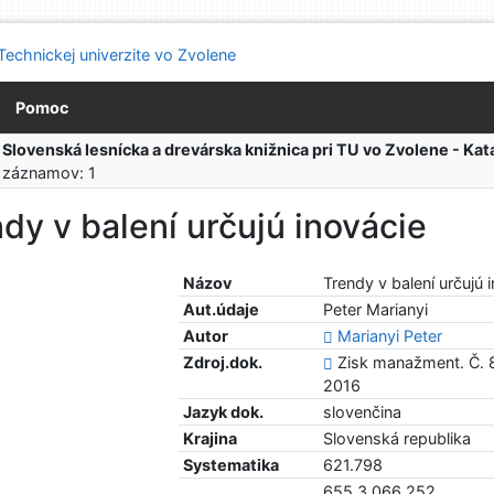
Pomoc
:
Slovenská lesnícka a drevárska knižnica pri TU vo Zvolene - K
 záznamov: 1
dy v balení určujú inovácie
Názov
Trendy v balení určujú 
Aut.údaje
Peter Marianyi
Autor
Marianyi Peter
Zdroj.dok.
Zisk manažment. Č. 8 
2016
Jazyk dok.
slovenčina
Krajina
Slovenská republika
Systematika
621.798
655.3.066.252