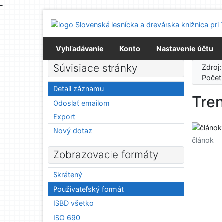
-
Prejsť na obsah
Prejsť na menu
Prehlásenie o webovej prístupnosti
Vyhľadávanie
Konto
Nastavenie účtu
Súvisiace stránky
Zdroj
Počet
Detail záznamu
Tren
Odoslať emailom
Export
Nový dotaz
článok
Zobrazovacie formáty
Skrátený
Použivateľský formát
ISBD všetko
ISO 690