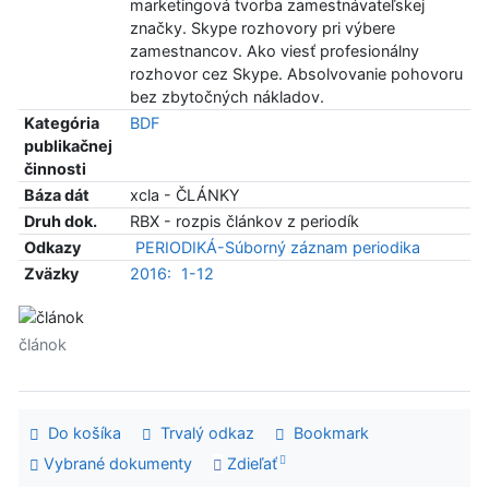
marketingová tvorba zamestnávateľskej
značky. Skype rozhovory pri výbere
zamestnancov. Ako viesť profesionálny
rozhovor cez Skype. Absolvovanie pohovoru
bez zbytočných nákladov.
Kategória
BDF
publikačnej
činnosti
Báza dát
xcla - ČLÁNKY
Druh dok.
RBX - rozpis článkov z periodík
Odkazy
PERIODIKÁ-Súborný záznam periodika
Zväzky
2016:
1-12
článok
Do košíka
Trvalý odkaz
Bookmark
Vybrané dokumenty
Zdieľať