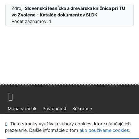
Zdroj:
Slovenská lesnícka a drevárska knižnica pri TU
vo Zvolene - Katalóg dokumentov SLDK
Počet záznamov: 1
Mapa stránok
Prístupnosť
Súkromie
Modul OpenSearch
Napíšte nám
Nastavenie cookies
Tieto stránky využívajú súbory cookies, ktoré uľahčujú ich
prezeranie. Ďalšie informácie o tom
ako používame cookies
.
Slovenská lesnícka a drevárska knižnica pri Technickej
univerzite vo Zvolene