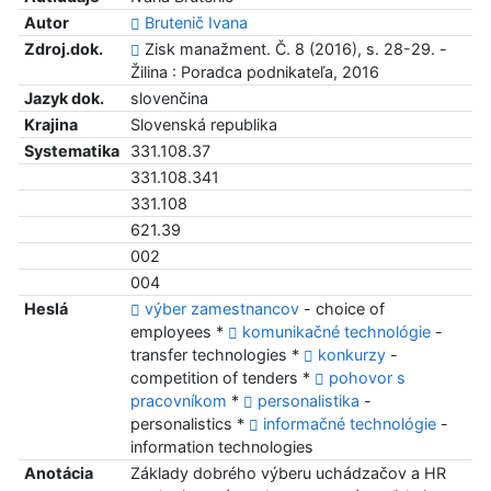
Autor
Brutenič Ivana
Zdroj.dok.
Zisk manažment. Č. 8 (2016), s. 28-29. -
Žilina : Poradca podnikateľa, 2016
Jazyk dok.
slovenčina
Krajina
Slovenská republika
Systematika
331.108.37
331.108.341
331.108
621.39
002
004
Heslá
výber zamestnancov
- choice of
employees *
komunikačné technológie
-
transfer technologies *
konkurzy
-
competition of tenders *
pohovor s
pracovníkom
*
personalistika
-
personalistics *
informačné technológie
-
information technologies
Anotácia
Základy dobrého výberu uchádzačov a HR