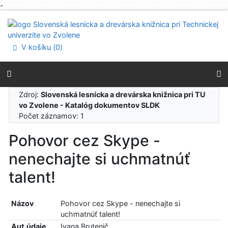
-
Prejsť na obsah
Prejsť na menu
Prehlásenie o webovej prístupnosti
V košíku (
0
)
Zdroj:
Slovenská lesnícka a drevárska knižnica pri TU
vo Zvolene - Katalóg dokumentov SLDK
Počet záznamov: 1
Pohovor cez Skype -
nenechajte si uchmatnúť
talent!
Názov
Pohovor cez Skype - nenechajte si
uchmatnúť talent!
Aut.údaje
Ivana Brutenič