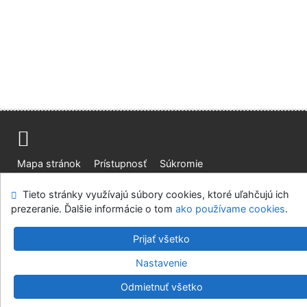
Mapa stránok
Prístupnosť
Súkromie
Modul OpenSearch
Napíšte nám
Nastavenie cookies
Tieto stránky využívajú súbory cookies, ktoré uľahčujú ich
prezeranie. Ďalšie informácie o tom
ako používame cookies
.
Slovenská lesnícka a drevárska knižnica pri Technickej
univerzite vo Zvolene
Prijať všetko
©1993-2026
IPAC
v.4.8.63a
-
Cosmotron Slovakia, s.r.o.
Nastavenie
Odmietnuť všetko