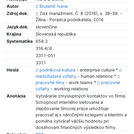
Autor
Brutenič Ivana
Zdroj.dok.
Zisk manažment. Č. 8 (2016), s. 38-39. -
Žilina : Poradca podnikateľa, 2016
Jazyk dok.
slovenčina
Krajina
Slovenská republika
Systematika
658.3
316.4/.6
331.1-051
331.1
Heslá
podniková kultúra
- enterprise culture *
medziľudské vzťahy
- human relations *
pracovné tímy
- work teams *
pracovné
vzťahy
- working relations
Anotácia
Vytváranie zmysluplných kontaktov vo firme.
Schopnosť interného sieťovania a
zlepšovanie tímovej práce umožňuje
pracovať aj s náročnými kolegami a klientmi a
pomáha vytvárať väčšiu hodnotu pri
dosahovaní finančných výsledkov firmy.