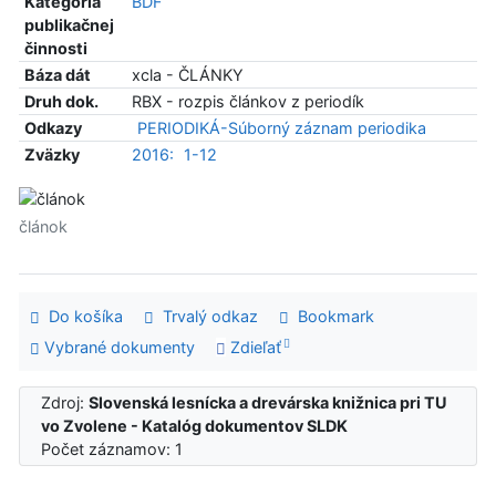
Kategória
BDF
publikačnej
činnosti
Báza dát
xcla - ČLÁNKY
Druh dok.
RBX - rozpis článkov z periodík
Odkazy
PERIODIKÁ-Súborný záznam periodika
Zväzky
2016:
1-12
článok
Do košíka
Trvalý odkaz
Bookmark
Vybrané dokumenty
Zdieľať
Zdroj:
Slovenská lesnícka a drevárska knižnica pri TU
vo Zvolene - Katalóg dokumentov SLDK
Počet záznamov: 1