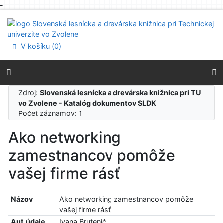
-
Prejsť na obsah
Prejsť na menu
Prehlásenie o webovej prístupnosti
V košíku (
0
)
Zdroj:
Slovenská lesnícka a drevárska knižnica pri TU
vo Zvolene - Katalóg dokumentov SLDK
Počet záznamov: 1
Ako networking
zamestnancov pomôže
vašej firme rásť
Názov
Ako networking zamestnancov pomôže
vašej firme rásť
Aut.údaje
Ivana Brutenič