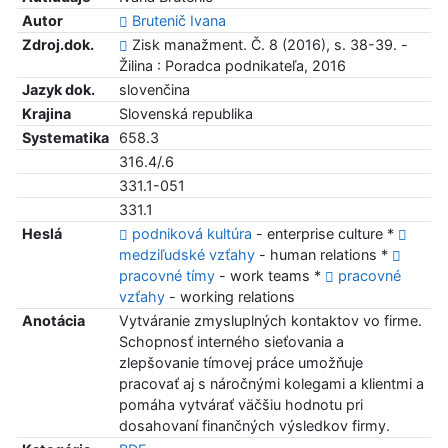
Autor
Brutenič Ivana
Zdroj.dok.
Zisk manažment. Č. 8 (2016), s. 38-39. -
Žilina : Poradca podnikateľa, 2016
Jazyk dok.
slovenčina
Krajina
Slovenská republika
Systematika
658.3
316.4/.6
331.1-051
331.1
Heslá
podniková kultúra
- enterprise culture *
medziľudské vzťahy
- human relations *
pracovné tímy
- work teams *
pracovné
vzťahy
- working relations
Anotácia
Vytváranie zmysluplných kontaktov vo firme.
Schopnosť interného sieťovania a
zlepšovanie tímovej práce umožňuje
pracovať aj s náročnými kolegami a klientmi a
pomáha vytvárať väčšiu hodnotu pri
dosahovaní finančných výsledkov firmy.