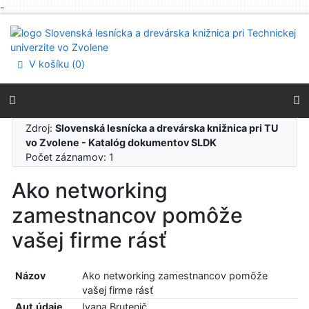
-
Prejsť na obsah
Prejsť na menu
Prehlásenie o webovej prístupnosti
V košíku (
0
)
Zdroj:
Slovenská lesnícka a drevárska knižnica pri TU
vo Zvolene - Katalóg dokumentov SLDK
Počet záznamov: 1
Ako networking
zamestnancov pomôže
vašej firme rásť
Názov
Ako networking zamestnancov pomôže
vašej firme rásť
Aut.údaje
Ivana Brutenič