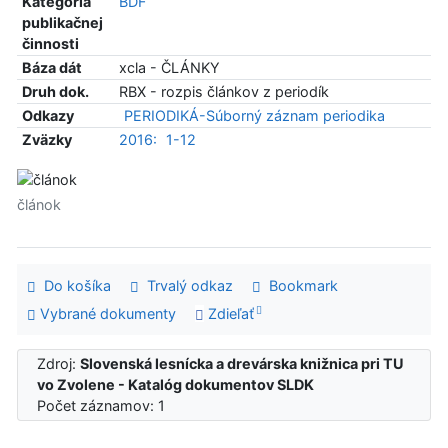
Kategória
BDF
publikačnej
činnosti
Báza dát
xcla - ČLÁNKY
Druh dok.
RBX - rozpis článkov z periodík
Odkazy
PERIODIKÁ-Súborný záznam periodika
Zväzky
2016:
1-12
článok
Do košíka
Trvalý odkaz
Bookmark
Vybrané dokumenty
Zdieľať
Zdroj:
Slovenská lesnícka a drevárska knižnica pri TU
vo Zvolene - Katalóg dokumentov SLDK
Počet záznamov: 1