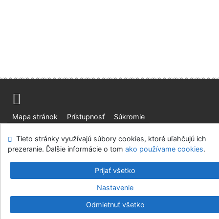
Mapa stránok
Prístupnosť
Súkromie
Modul OpenSearch
Napíšte nám
Nastavenie cookies
Tieto stránky využívajú súbory cookies, ktoré uľahčujú ich
prezeranie. Ďalšie informácie o tom
ako používame cookies
.
Slovenská lesnícka a drevárska knižnica pri Technickej
univerzite vo Zvolene
Prijať všetko
©1993-2026
IPAC
v.4.8.63a
-
Cosmotron Slovakia, s.r.o.
Nastavenie
Odmietnuť všetko