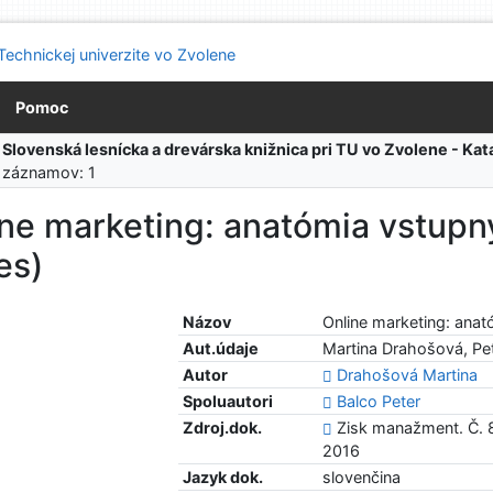
Pomoc
:
Slovenská lesnícka a drevárska knižnica pri TU vo Zvolene - K
 záznamov: 1
ne marketing: anatómia vstupn
es)
Názov
Online marketing: anat
Aut.údaje
Martina Drahošová, Pe
Autor
Drahošová Martina
Spoluautori
Balco Peter
Zdroj.dok.
Zisk manažment. Č. 8 
2016
Jazyk dok.
slovenčina