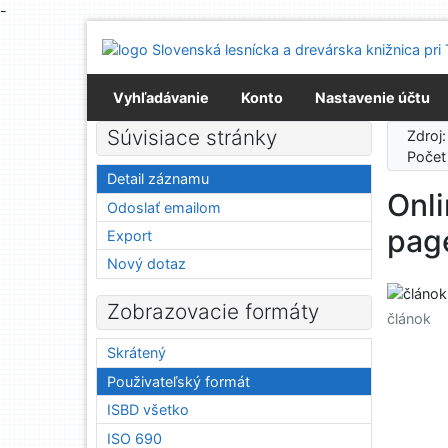
-
Prejsť na obsah
Prejsť na menu
Prehlásenie o webovej prístupnosti
Vyhľadávanie
Konto
Nastavenie účtu
Súvisiace stránky
Zdroj
Počet
Detail záznamu
Onli
Odoslať emailom
pag
Export
Nový dotaz
Zobrazovacie formáty
článok
Skrátený
Použivateľský formát
ISBD všetko
ISO 690