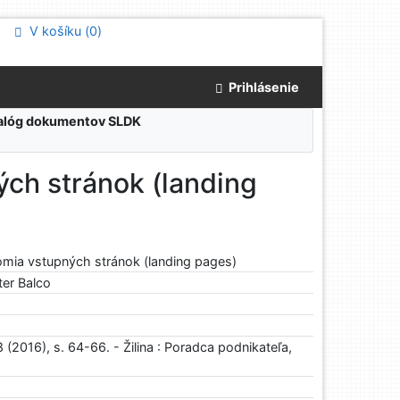
V košíku (
0
)
Prihlásenie
atalóg dokumentov SLDK
ých stránok (landing
ómia vstupných stránok (landing pages)
ter Balco
(2016), s. 64-66. - Žilina : Poradca podnikateľa,