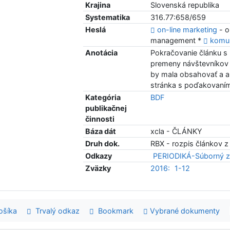
Krajina
Slovenská republika
Systematika
316.77:658/659
Heslá
on-line marketing
- o
management *
komu
Anotácia
Pokračovanie článku s 
premeny návštevníkov 
by mala obsahovať a a
stránka s poďakovaní
Kategória
BDF
publikačnej
činnosti
Báza dát
xcla - ČLÁNKY
Druh dok.
RBX - rozpis článkov z
Odkazy
PERIODIKÁ-Súborný z
Zväzky
2016:
1-12
šíka
Trvalý odkaz
Bookmark
Vybrané dokumenty