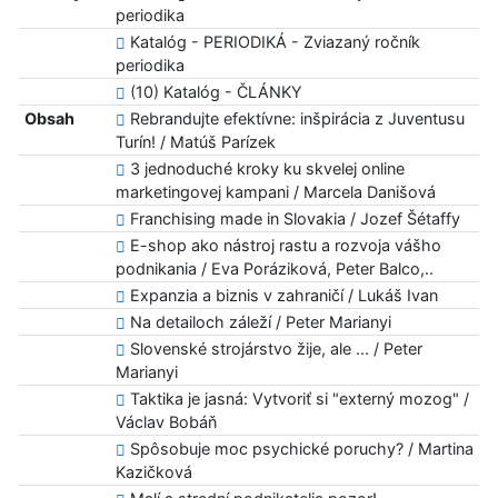
periodika
Katalóg - PERIODIKÁ - Zviazaný ročník
periodika
(10) Katalóg - ČLÁNKY
Obsah
Rebrandujte efektívne: inšpirácia z Juventusu
Turín! / Matúš Parízek
3 jednoduché kroky ku skvelej online
marketingovej kampani / Marcela Danišová
Franchising made in Slovakia / Jozef Šétaffy
E-shop ako nástroj rastu a rozvoja vášho
podnikania / Eva Poráziková, Peter Balco,..
Expanzia a biznis v zahraničí / Lukáš Ivan
Na detailoch záleží / Peter Marianyi
Slovenské strojárstvo žije, ale ... / Peter
Marianyi
Taktika je jasná: Vytvoriť si "externý mozog" /
Václav Bobáň
Spôsobuje moc psychické poruchy? / Martina
Kazičková