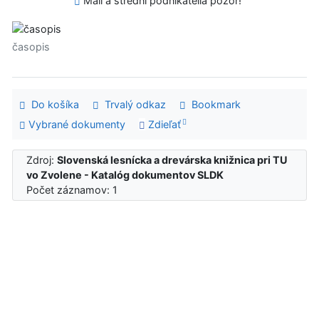
Malí a strední podnikatelia pozor!
časopis
Do košíka
Trvalý odkaz
Bookmark
Vybrané dokumenty
Zdieľať
Zdroj:
Slovenská lesnícka a drevárska knižnica pri TU
vo Zvolene - Katalóg dokumentov SLDK
Počet záznamov: 1