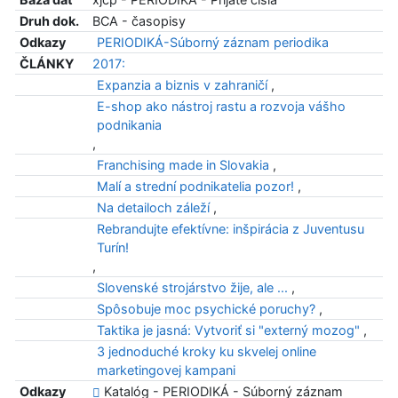
Druh dok.
BCA - časopisy
Odkazy
PERIODIKÁ-Súborný záznam periodika
ČLÁNKY
2017:
Expanzia a biznis v zahraničí
,
E-shop ako nástroj rastu a rozvoja vášho
podnikania
,
Franchising made in Slovakia
,
Malí a strední podnikatelia pozor!
,
Na detailoch záleží
,
Rebrandujte efektívne: inšpirácia z Juventusu
Turín!
,
Slovenské strojárstvo žije, ale ...
,
Spôsobuje moc psychické poruchy?
,
Taktika je jasná: Vytvoriť si "externý mozog"
,
3 jednoduché kroky ku skvelej online
marketingovej kampani
Odkazy
Katalóg - PERIODIKÁ - Súborný záznam