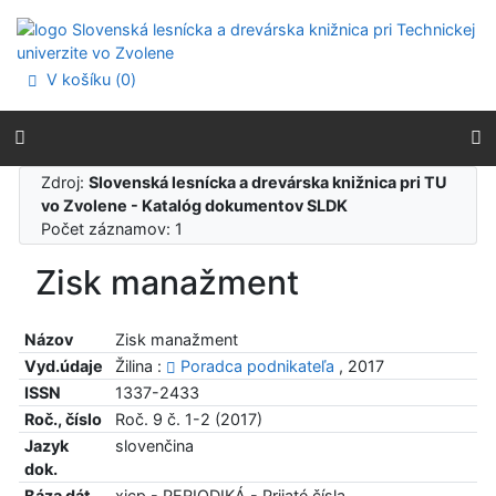
Prejsť na obsah
Prejsť na menu
Prehlásenie o webovej prístupnosti
V košíku (
0
)
Zdroj:
Slovenská lesnícka a drevárska knižnica pri TU
vo Zvolene - Katalóg dokumentov SLDK
Počet záznamov: 1
Zisk manažment
Názov
Zisk manažment
Vyd.údaje
Žilina :
Poradca podnikateľa
, 2017
ISSN
1337-2433
Roč., číslo
Roč. 9 č. 1-2 (2017)
Jazyk
slovenčina
dok.
Báza dát
xjcp - PERIODIKÁ - Prijaté čísla