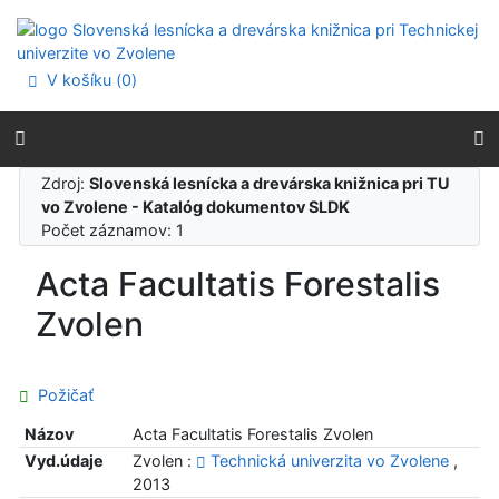
Prejsť na obsah
Prejsť na menu
Prehlásenie o webovej prístupnosti
V košíku (
0
)
Zdroj:
Slovenská lesnícka a drevárska knižnica pri TU
vo Zvolene - Katalóg dokumentov SLDK
Počet záznamov: 1
Acta Facultatis Forestalis
Zvolen
Požičať
Názov
Acta Facultatis Forestalis Zvolen
Vyd.údaje
Zvolen :
Technická univerzita vo Zvolene
,
2013