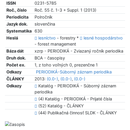
ISSN
0231-5785
Roč., číslo
Roč. 55 č. 1-3 + Suppl. 1 (2013)
Periodicita
Polročník
Jazyk dok.
slovenčina
Systematika
630
Heslá
lesníctvo
- forestry *
lesné hospodárstvo
- forest management
Báza dát
xzrp - PERIODIKÁ - Zviazaný ročník periodika
Druh dok.
BCA - časopisy
Počet ex.
1, z toho voľných 0, prezenčne 1
Odkazy
PERIODIKÁ-Súborný záznam periodika
ČLÁNKY
2013:
(0.0-)
,
(0.0-)
,
(0.0-)
Odkazy
Katalóg - PERIODIKÁ - Súborný záznam
periodika
(4) Katalóg - PERIODIKÁ - Prijaté čísla
(52) Katalóg - ČLÁNKY
(44) Publikačná činnosť SLDK - ČLÁNKY