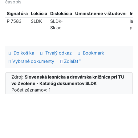
časopis
Signatúra
Lokácia
Dislokácia
Umiestnenie v študovni
Inf
P 7583
SLDK
SLDK-
len
Sklad
pre
Do košíka
Trvalý odkaz
Bookmark
Vybrané dokumenty
Zdieľať
Zdroj:
Slovenská lesnícka a drevárska knižnica pri TU
vo Zvolene - Katalóg dokumentov SLDK
Počet záznamov: 1