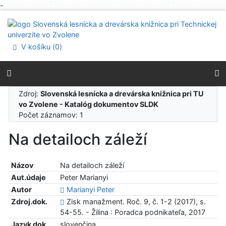
-
Prejsť na obsah
Prejsť na menu
Prehlásenie o webovej prístupnosti
V košíku (
0
)
Zdroj:
Slovenská lesnícka a drevárska knižnica pri TU
vo Zvolene - Katalóg dokumentov SLDK
Počet záznamov: 1
Na detailoch záleží
Názov
Na detailoch záleží
Aut.údaje
Peter Marianyi
Autor
Marianyi Peter
Zdroj.dok.
Zisk manažment. Roč. 9, č. 1-2 (2017), s.
54-55. - Žilina : Poradca podnikateľa, 2017
Jazyk dok.
slovenčina