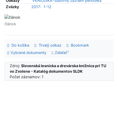
Odkazy
PERIODIKÁ-Súborný záznam periodika
Zväzky
2017:
1-12
článok
Do košíka
Trvalý odkaz
Bookmark
Vybrané dokumenty
Zdieľať
Zdroj:
Slovenská lesnícka a drevárska knižnica pri TU
vo Zvolene - Katalóg dokumentov SLDK
Počet záznamov: 1