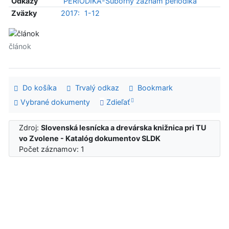
Odkazy
PERIODIKÁ-Súborný záznam periodika
Zväzky
2017:
1-12
článok
Do košíka
Trvalý odkaz
Bookmark
Vybrané dokumenty
Zdieľať
Zdroj:
Slovenská lesnícka a drevárska knižnica pri TU
vo Zvolene - Katalóg dokumentov SLDK
Počet záznamov: 1