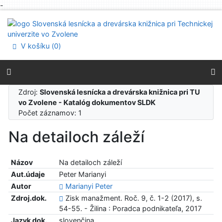
-
Prejsť na obsah
Prejsť na menu
Prehlásenie o webovej prístupnosti
V košíku (
0
)
Zdroj:
Slovenská lesnícka a drevárska knižnica pri TU
vo Zvolene - Katalóg dokumentov SLDK
Počet záznamov: 1
Na detailoch záleží
Názov
Na detailoch záleží
Aut.údaje
Peter Marianyi
Autor
Marianyi Peter
Zdroj.dok.
Zisk manažment. Roč. 9, č. 1-2 (2017), s.
54-55. - Žilina : Poradca podnikateľa, 2017
Jazyk dok.
slovenčina