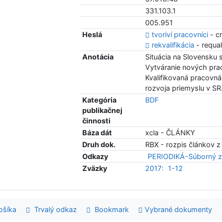
331.103.1
005.951
Heslá
tvoriví pracovníci
- c
rekvalifikácia
- requal
Anotácia
Situácia na Slovensku
Vytváranie nových pra
Kvalifikovaná pracovn
rozvoja priemyslu v SR
Kategória
BDF
publikačnej
činnosti
Báza dát
xcla - ČLÁNKY
Druh dok.
RBX - rozpis článkov z
Odkazy
PERIODIKÁ-Súborný z
Zväzky
2017:
1-12
šíka
Trvalý odkaz
Bookmark
Vybrané dokumenty