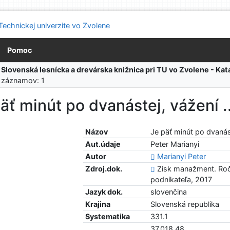
Pomoc
:
Slovenská lesnícka a drevárska knižnica pri TU vo Zvolene - K
 záznamov: 1
äť minút po dvanástej, vážení ..
Názov
Je päť minút po dvanást
Aut.údaje
Peter Marianyi
Autor
Marianyi Peter
Zdroj.dok.
Zisk manažment. Roč. 
podnikateľa, 2017
Jazyk dok.
slovenčina
Krajina
Slovenská republika
Systematika
331.1
37.018.48