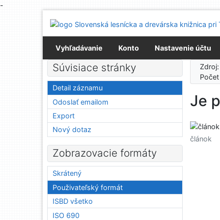
-
Prejsť na obsah
Prejsť na menu
Prehlásenie o webovej prístupnosti
Vyhľadávanie
Konto
Nastavenie účtu
Súvisiace stránky
Zdroj
Počet
Detail záznamu
Je p
Odoslať emailom
Export
Nový dotaz
článok
Zobrazovacie formáty
Skrátený
Použivateľský formát
ISBD všetko
ISO 690