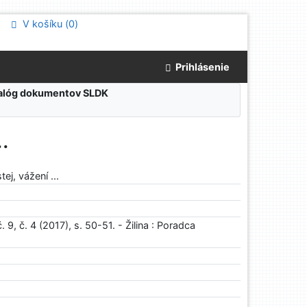
V košíku (
0
)
Prihlásenie
atalóg dokumentov SLDK
.
ej, vážení ...
9, č. 4 (2017), s. 50-51. - Žilina : Poradca