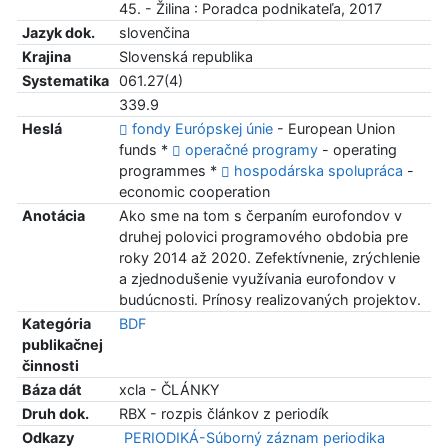
45. - Žilina : Poradca podnikateľa, 2017
Jazyk dok.
slovenčina
Krajina
Slovenská republika
Systematika
061.27(4)
339.9
Heslá
fondy Európskej únie
- European Union
funds *
operačné programy
- operating
programmes *
hospodárska spolupráca
-
economic cooperation
Anotácia
Ako sme na tom s čerpaním eurofondov v
druhej polovici programového obdobia pre
roky 2014 až 2020. Zefektívnenie, zrýchlenie
a zjednodušenie využívania eurofondov v
budúcnosti. Prínosy realizovaných projektov.
Kategória
BDF
publikačnej
činnosti
Báza dát
xcla - ČLÁNKY
Druh dok.
RBX - rozpis článkov z periodík
Odkazy
PERIODIKÁ-Súborný záznam periodika