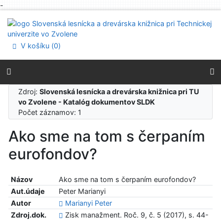
-
Prejsť na obsah
Prejsť na menu
Prehlásenie o webovej prístupnosti
V košíku (
0
)
Zdroj:
Slovenská lesnícka a drevárska knižnica pri TU
vo Zvolene - Katalóg dokumentov SLDK
Počet záznamov: 1
Ako sme na tom s čerpaním
eurofondov?
Názov
Ako sme na tom s čerpaním eurofondov?
Aut.údaje
Peter Marianyi
Autor
Marianyi Peter
Zdroj.dok.
Zisk manažment. Roč. 9, č. 5 (2017), s. 44-