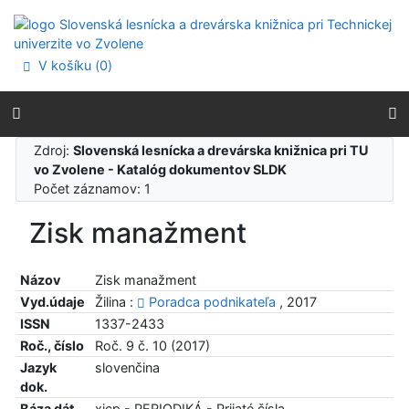
Prejsť na obsah
Prejsť na menu
Prehlásenie o webovej prístupnosti
V košíku (
0
)
Zdroj:
Slovenská lesnícka a drevárska knižnica pri TU
vo Zvolene - Katalóg dokumentov SLDK
Počet záznamov: 1
Zisk manažment
Názov
Zisk manažment
Vyd.údaje
Žilina :
Poradca podnikateľa
, 2017
ISSN
1337-2433
Roč., číslo
Roč. 9 č. 10 (2017)
Jazyk
slovenčina
dok.
Báza dát
xjcp - PERIODIKÁ - Prijaté čísla