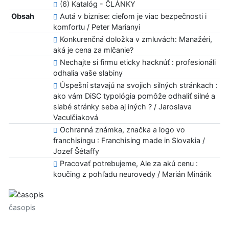
(6) Katalóg - ČLÁNKY
Obsah
Autá v biznise: cieľom je viac bezpečnosti i
komfortu / Peter Marianyi
Konkurenčná doložka v zmluvách: Manažéri,
aká je cena za mlčanie?
Nechajte si firmu eticky hacknúť : profesionáli
odhalia vaše slabiny
Úspešní stavajú na svojich silných stránkach :
ako vám DiSC typológia pomôže odhaliť silné a
slabé stránky seba aj iných ? / Jaroslava
Vaculčiaková
Ochranná známka, značka a logo vo
franchisingu : Franchising made in Slovakia /
Jozef Šétaffy
Pracovať potrebujeme, Ale za akú cenu :
koučing z pohľadu neurovedy / Marián Minárik
časopis