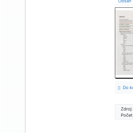
Obsah
Do ko
Zdroj
Počet