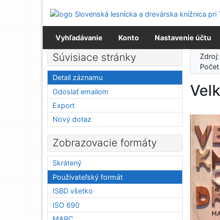
Prejsť na obsah
Prejsť na menu
Prehlásenie o webovej prístupnosti
Vyhľadávanie
Konto
Nastavenie účtu
Súvisiace stránky
Zdroj
Počet
Detail záznamu
Velk
Odoslať emailom
Export
Nový dotaz
Zobrazovacie formáty
Skrátený
Použivateľský formát
ISBD všetko
ISO 690
MARC