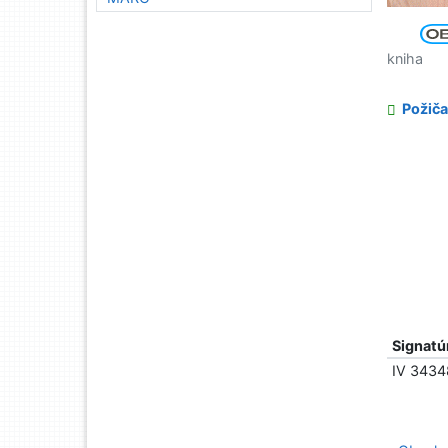
kniha
Požiča
Signatú
IV 3434