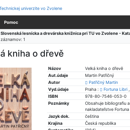
Pomoc
:
Slovenská lesnícka a drevárska knižnica pri TU vo Zvolene - K
 záznamov: 1
á kniha o dřevě
Názov
Velká kniha o dřevě
Aut.údaje
Martin Patřičný
Autor
Patřičný Martin
Vyd.údaje
Praha :
Fortuna Libri
,
ISBN
978-80-7546-053-0
Poznámky
Obsahuje bibliografiu a
nakladateľstve Fortuna 
Jazyk dok.
čeština
Krajina
Česká republika