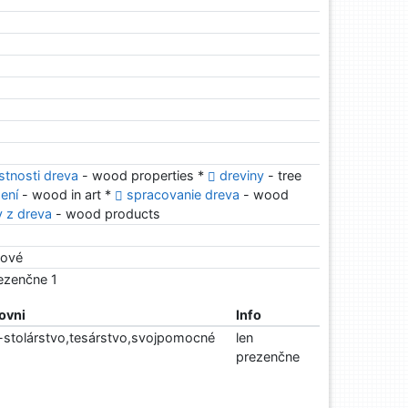
stnosti dreva
- wood properties *
dreviny
- tree
ení
- wood in art *
spracovanie dreva
- wood
 z dreva
- wood products
zové
rezenčne 1
ovni
Info
-stolárstvo,tesárstvo,svojpomocné
len
prezenčne