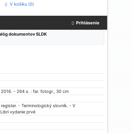
V košíku (
0
)
Prihlásenie
atalóg dokumentov SLDK
 2016. - 264 s. : far. fotogr., 30 cm
 register. - Terminologický slovník. - V
Libri vydanie prvé