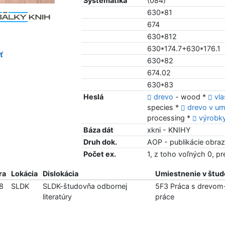
Systematika
(084)
630*81
674
630*812
630*174.7+630*176.1
ť
630*82
674.02
630*83
Heslá
drevo
- wood *
vla
species *
drevo v um
processing *
výrobky
Báza dát
xkni - KNIHY
Druh dok.
AOP - publikácie obra
Počet ex.
1, z toho voľných 0, p
ra
Lokácia
Dislokácia
Umiestnenie v štud
8
SLDK
SLDK-študovňa odbornej
5F3 Práca s drevom
literatúry
práce