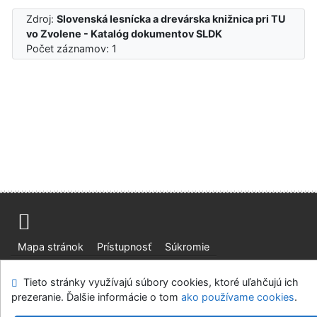
Zdroj:
Slovenská lesnícka a drevárska knižnica pri TU
vo Zvolene - Katalóg dokumentov SLDK
Počet záznamov: 1
Mapa stránok
Prístupnosť
Súkromie
Modul OpenSearch
Napíšte nám
Nastavenie cookies
Tieto stránky využívajú súbory cookies, ktoré uľahčujú ich
prezeranie. Ďalšie informácie o tom
ako používame cookies
.
Slovenská lesnícka a drevárska knižnica pri Technickej
univerzite vo Zvolene