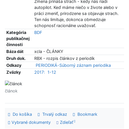
Zmena prináša strach - kedy nás riadi
autopilot. Keď máme niečo v živote alebo v
práci zmeniť, prirodzene sa objavuje strach.
Ten nás limituje, dokonca obmedzuje
schopnosť racionálne uvažovať.
Kategória
BDF
publikačnej
činnosti
Báza dát
xcla - ČLÁNKY
Druh dok.
RBX - rozpis článkov z periodík
Odkazy
PERIODIKÁ-Súborný záznam periodika
Zväzky
2017:
1-12
článok
Do košíka
Trvalý odkaz
Bookmark
Vybrané dokumenty
Zdieľať