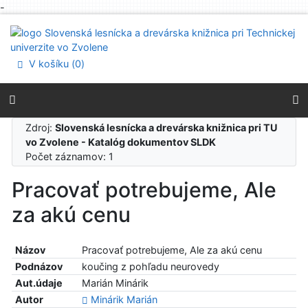
-
Prejsť na obsah
Prejsť na menu
Prehlásenie o webovej prístupnosti
V košíku (
0
)
Zdroj:
Slovenská lesnícka a drevárska knižnica pri TU
vo Zvolene - Katalóg dokumentov SLDK
Počet záznamov: 1
Pracovať potrebujeme, Ale
za akú cenu
Názov
Pracovať potrebujeme, Ale za akú cenu
Podnázov
koučing z pohľadu neurovedy
Aut.údaje
Marián Minárik
Autor
Minárik Marián