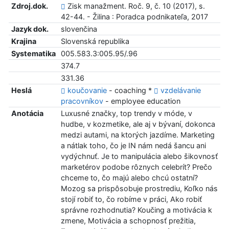
Zdroj.dok.
Zisk manažment. Roč. 9, č. 10 (2017), s.
42-44. - Žilina : Poradca podnikateľa, 2017
Jazyk dok.
slovenčina
Krajina
Slovenská republika
Systematika
005.583.3:005.95/.96
374.7
331.36
Heslá
koučovanie
- coaching *
vzdelávanie
pracovníkov
- employee education
Anotácia
Luxusné značky, top trendy v móde, v
hudbe, v kozmetike, ale aj v bývaní, dokonca
medzi autami, na ktorých jazdíme. Marketing
a nátlak toho, čo je IN nám nedá šancu ani
vydýchnuť. Je to manipulácia alebo šikovnosť
marketérov podobe rôznych celebrít? Prečo
chceme to, čo majú alebo chcú ostatní?
Mozog sa prispôsobuje prostrediu, Koľko nás
stojí robiť to, čo robíme v práci, Ako robiť
správne rozhodnutia? Koučing a motivácia k
zmene, Motivácia a schopnosť prežitia,