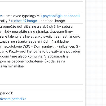
ov
- employee typology *
psychológia osobnosti
ality *
osobný image
- personal image
 pomôže odhaliť silné a slabé stránky seba aj
y nikdy neurobíte silnú stránku. Úspešné firmy
zené talenty a silné stránky svojich zamestnancov.
ať silné stránky seba aj iných. 4 základné
metodológie DiSC - Dominantný, I - influencer, S -
tívny. Každý profil je rovnako dôležitý a je potrebný
úcom tíme alebo komunite. V súčasnosti je
rojom na osobné hodnotenie. Škoda, že na
užíva minimálne.
 periodík
áznam periodika