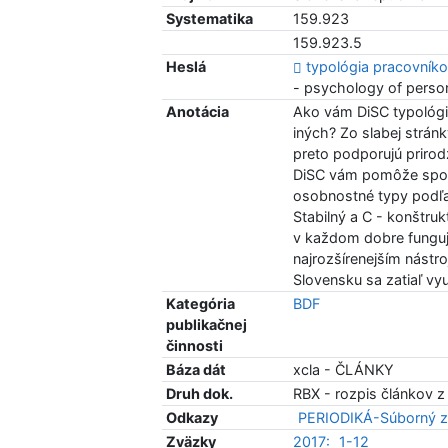
Systematika
159.923
159.923.5
Heslá
typológia pracovník
- psychology of person
Anotácia
Ako vám DiSC typológia
iných? Zo slabej stránk
preto podporujú prirod
DiSC vám pomôže spozn
osobnostné typy podľa 
Stabilný a C - konštruk
v každom dobre funguj
najrozšírenejším nást
Slovensku sa zatiaľ vy
Kategória
BDF
publikačnej
činnosti
Báza dát
xcla - ČLÁNKY
Druh dok.
RBX - rozpis článkov z
Odkazy
PERIODIKÁ-Súborný z
Zväzky
2017:
1-12