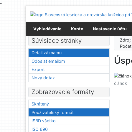
-
Prejsť na obsah
Prejsť na menu
Prehlásenie o webovej prístupnosti
Vyhľadávanie
Konto
Nastavenie účtu
Súvisiace stránky
Zdroj
Počet
Detail záznamu
Úspe
Odoslať emailom
Export
Nový dotaz
článok
Zobrazovacie formáty
Skrátený
Použivateľský formát
ISBD všetko
ISO 690