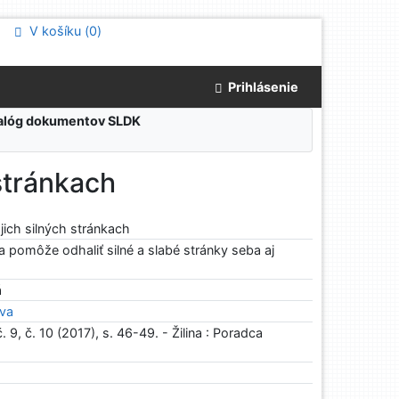
V košíku (
0
)
Prihlásenie
atalóg dokumentov SLDK
stránkach
jich silných stránkach
 pomôže odhaliť silné a slabé stránky seba aj
á
ava
9, č. 10 (2017), s. 46-49. - Žilina : Poradca