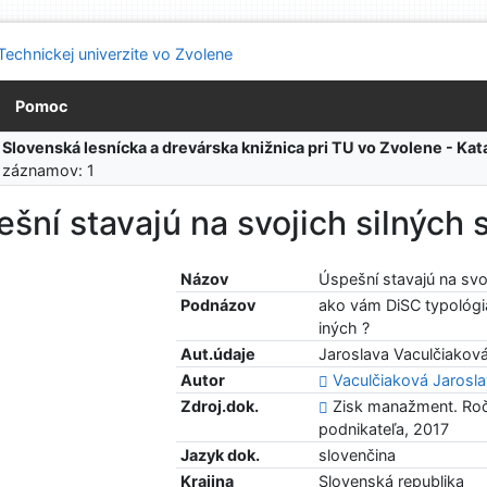
Pomoc
:
Slovenská lesnícka a drevárska knižnica pri TU vo Zvolene - K
 záznamov: 1
šní stavajú na svojich silných 
Názov
Úspešní stavajú na svo
Podnázov
ako vám DiSC typológia
iných ?
Aut.údaje
Jaroslava Vaculčiakov
Autor
Vaculčiaková Jarosl
Zdroj.dok.
Zisk manažment. Roč. 
podnikateľa, 2017
Jazyk dok.
slovenčina
Krajina
Slovenská republika