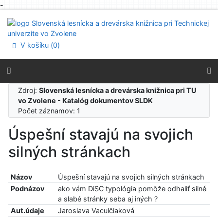
-
Prejsť na obsah
Prejsť na menu
Prehlásenie o webovej prístupnosti
V košíku (
0
)
Zdroj:
Slovenská lesnícka a drevárska knižnica pri TU
vo Zvolene - Katalóg dokumentov SLDK
Počet záznamov: 1
Úspešní stavajú na svojich
silných stránkach
Názov
Úspešní stavajú na svojich silných stránkach
Podnázov
ako vám DiSC typológia pomôže odhaliť silné
a slabé stránky seba aj iných ?
Aut.údaje
Jaroslava Vaculčiaková