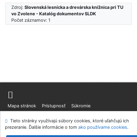
Zdroj:
Slovenská lesnícka a drevárska knižnica pri TU
vo Zvolene - Katalóg dokumentov SLDK
Počet záznamov: 1
Mapa stránok
Prístupnosť
Súkromie
Modul OpenSearch
Napíšte nám
Nastavenie cookies
Tieto stránky využívajú súbory cookies, ktoré uľahčujú ich
prezeranie. Ďalšie informácie o tom
ako používame cookies
.
Slovenská lesnícka a drevárska knižnica pri Technickej
univerzite vo Zvolene