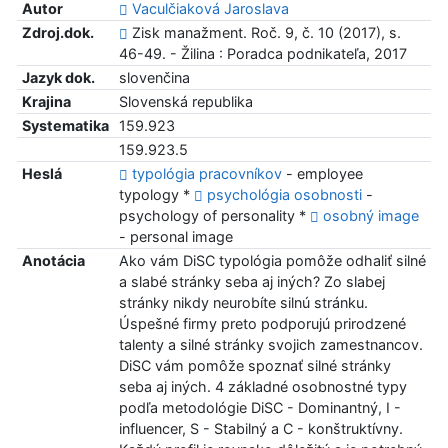
Autor
Vaculčiaková Jaroslava
Zdroj.dok.
Zisk manažment. Roč. 9, č. 10 (2017), s.
46-49. - Žilina : Poradca podnikateľa, 2017
Jazyk dok.
slovenčina
Krajina
Slovenská republika
Systematika
159.923
159.923.5
Heslá
typológia pracovníkov
- employee
typology *
psychológia osobnosti
-
psychology of personality *
osobný image
- personal image
Anotácia
Ako vám DiSC typológia pomôže odhaliť silné
a slabé stránky seba aj iných? Zo slabej
stránky nikdy neurobíte silnú stránku.
Úspešné firmy preto podporujú prirodzené
talenty a silné stránky svojich zamestnancov.
DiSC vám pomôže spoznať silné stránky
seba aj iných. 4 základné osobnostné typy
podľa metodológie DiSC - Dominantný, I -
influencer, S - Stabilný a C - konštruktívny.