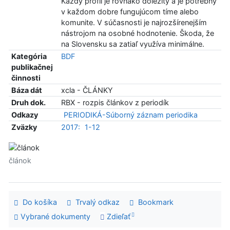
Každý profil je rovnako dôležitý a je potrebný
v každom dobre fungujúcom tíme alebo
komunite. V súčasnosti je najrozšírenejším
nástrojom na osobné hodnotenie. Škoda, že
na Slovensku sa zatiaľ využíva minimálne.
Kategória
BDF
publikačnej
činnosti
Báza dát
xcla - ČLÁNKY
Druh dok.
RBX - rozpis článkov z periodík
Odkazy
PERIODIKÁ-Súborný záznam periodika
Zväzky
2017:
1-12
článok
Do košíka
Trvalý odkaz
Bookmark
Vybrané dokumenty
Zdieľať