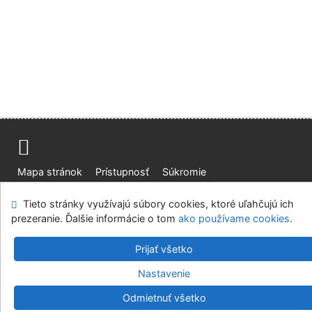
Mapa stránok
Prístupnosť
Súkromie
Modul OpenSearch
Napíšte nám
Nastavenie cookies
Tieto stránky využívajú súbory cookies, ktoré uľahčujú ich
prezeranie. Ďalšie informácie o tom
ako používame cookies
.
Slovenská lesnícka a drevárska knižnica pri Technickej
univerzite vo Zvolene
Prijať všetko
©1993-2026
IPAC
v.4.8.63a
-
Cosmotron Slovakia, s.r.o.
Nastavenie
Odmietnuť všetko