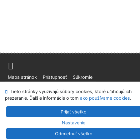
Mapa stránok
Prístupnosť
Súkromie
Modul OpenSearch
Napíšte nám
Nastavenie cookies
Tieto stránky využívajú súbory cookies, ktoré uľahčujú ich
prezeranie. Ďalšie informácie o tom
ako používame cookies
.
Slovenská lesnícka a drevárska knižnica pri Technickej
univerzite vo Zvolene
Prijať všetko
©1993-2026
IPAC
v.4.8.63a
-
Cosmotron Slovakia, s.r.o.
Nastavenie
Odmietnuť všetko