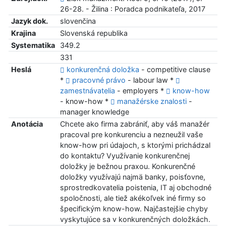
26-28. - Žilina : Poradca podnikateľa, 2017
Jazyk dok.
slovenčina
Krajina
Slovenská republika
Systematika
349.2
331
Heslá
konkurenčná doložka
- competitive clause
*
pracovné právo
- labour law *
zamestnávatelia
- employers *
know-how
- know-how *
manažérske znalosti
-
manager knowledge
Anotácia
Chcete ako firma zabrániť, aby váš manažér
pracoval pre konkurenciu a nezneužil vaše
know-how pri údajoch, s ktorými prichádzal
do kontaktu? Využívanie konkurenčnej
doložky je bežnou praxou. Konkurenčné
doložky využívajú najmä banky, poisťovne,
sprostredkovatelia poistenia, IT aj obchodné
spoločnosti, ale tiež akékoľvek iné firmy so
špecifickým know-how. Najčastejšie chyby
vyskytujúce sa v konkurenčných doložkách.