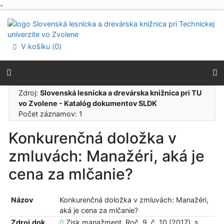
-
Prejsť na obsah
Prejsť na menu
Prehlásenie o webovej prístupnosti
V košíku (
0
)
Zdroj:
Slovenská lesnícka a drevárska knižnica pri TU
vo Zvolene - Katalóg dokumentov SLDK
Počet záznamov: 1
Konkurenčná doložka v
zmluvách: Manažéri, aká je
cena za mlčanie?
Názov
Konkurenčná doložka v zmluvách: Manažéri,
aká je cena za mlčanie?
Zdroj.dok.
Zisk manažment. Roč. 9, č. 10 (2017), s.