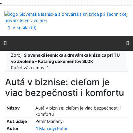
-
Prejsť na obsah
Prejsť na menu
Prehlásenie o webovej prístupnosti
V košíku (
0
)
Zdroj:
Slovenská lesnícka a drevárska knižnica pri TU
vo Zvolene - Katalóg dokumentov SLDK
Počet záznamov: 1
Autá v biznise: cieľom je
viac bezpečnosti i komfortu
Názov
Autá v biznise: cieľom je viac bezpečnosti i
komfortu
Aut.údaje
Peter Marianyi
Autor
Marianyi Peter