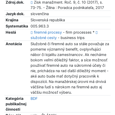
Zdroj.dok.
Zisk manažment. Roč. 9, č. 10 (2017), s.
73-75. - Žilina : Poradca podnikateľa, 2017
Jazyk dok.
slovenčina
Krajina
Slovenská republika
Systematika
005.963.3
Heslá
firemné procesy
- firm processes *
služobné cesty
- business trips
Anotácia
Služobné či firemné auto sa stále považuje za
pomerne významný benefit, ovplyvňujúci
nábor či lojalitu zamestnancov. Ak necháme
bokom veľmi dôležitý faktor, a síce možnosť
používať firemné auto na súkromné účely či
nie, prichádza na rad ďalší dôležitý moment -
aké auto bude mať dotyčný pracovník k
dispozícii. Na manažérskej úrovni má drvivá
väčšina ľudí s nárokom na firemné auto aj
väčšiu možnosť výberu.
Kategória
BDF
publikačnej
činnosti