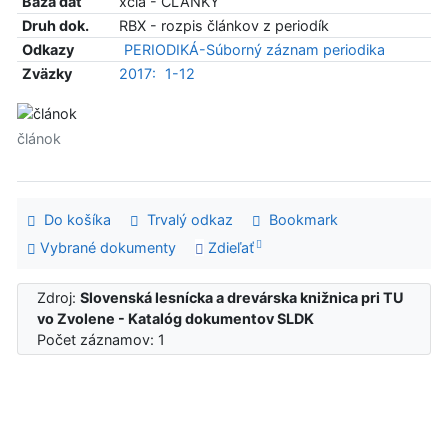
Báza dát
xcla - ČLÁNKY
Druh dok.
RBX - rozpis článkov z periodík
Odkazy
PERIODIKÁ-Súborný záznam periodika
Zväzky
2017:
1-12
článok
Do košíka
Trvalý odkaz
Bookmark
Vybrané dokumenty
Zdieľať
Zdroj:
Slovenská lesnícka a drevárska knižnica pri TU
vo Zvolene - Katalóg dokumentov SLDK
Počet záznamov: 1