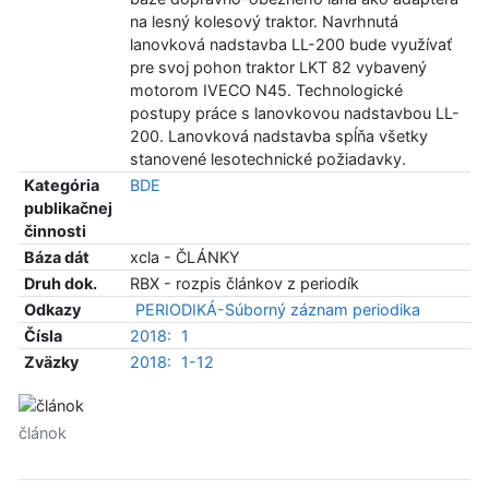
na lesný kolesový traktor. Navrhnutá
lanovková nadstavba LL-200 bude využívať
pre svoj pohon traktor LKT 82 vybavený
motorom IVECO N45. Technologické
postupy práce s lanovkovou nadstavbou LL-
200. Lanovková nadstavba spĺňa všetky
stanovené lesotechnické požiadavky.
Kategória
BDE
publikačnej
činnosti
Báza dát
xcla - ČLÁNKY
Druh dok.
RBX - rozpis článkov z periodík
Odkazy
PERIODIKÁ-Súborný záznam periodika
Čísla
2018:
1
Zväzky
2018:
1-12
článok