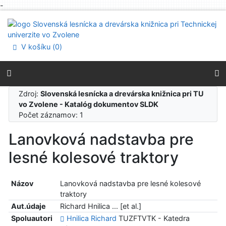
-
Prejsť na obsah
Prejsť na menu
Prehlásenie o webovej prístupnosti
V košíku (
0
)
Zdroj:
Slovenská lesnícka a drevárska knižnica pri TU
vo Zvolene - Katalóg dokumentov SLDK
Počet záznamov: 1
Lanovková nadstavba pre
lesné kolesové traktory
Názov
Lanovková nadstavba pre lesné kolesové
traktory
Aut.údaje
Richard Hnilica ... [et al.]
Spoluautori
Hnilica Richard
TUZFTVTK - Katedra