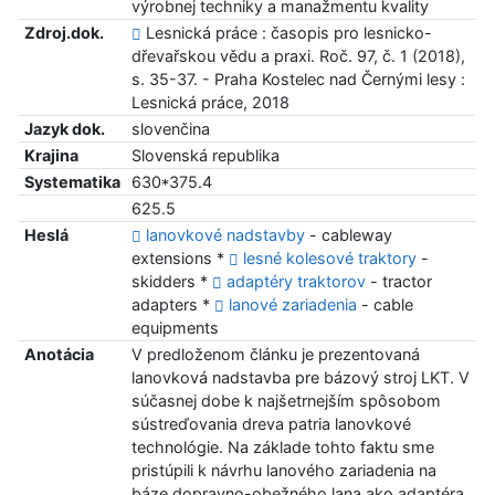
výrobnej techniky a manažmentu kvality
Zdroj.dok.
Lesnická práce : časopis pro lesnicko-
dřevařskou vědu a praxi. Roč. 97, č. 1 (2018),
s. 35-37. - Praha Kostelec nad Černými lesy :
Lesnická práce, 2018
Jazyk dok.
slovenčina
Krajina
Slovenská republika
Systematika
630*375.4
625.5
Heslá
lanovkové nadstavby
- cableway
extensions *
lesné kolesové traktory
-
skidders *
adaptéry traktorov
- tractor
adapters *
lanové zariadenia
- cable
equipments
Anotácia
V predloženom článku je prezentovaná
lanovková nadstavba pre bázový stroj LKT. V
súčasnej dobe k najšetrnejším spôsobom
sústreďovania dreva patria lanovkové
technológie. Na základe tohto faktu sme
pristúpili k návrhu lanového zariadenia na
báze dopravno-obežného lana ako adaptéra