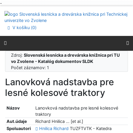
-
Prejsť na obsah
Prejsť na menu
Prehlásenie o webovej prístupnosti
V košíku (
0
)
Zdroj:
Slovenská lesnícka a drevárska knižnica pri TU
vo Zvolene - Katalóg dokumentov SLDK
Počet záznamov: 1
Lanovková nadstavba pre
lesné kolesové traktory
Názov
Lanovková nadstavba pre lesné kolesové
traktory
Aut.údaje
Richard Hnilica ... [et al.]
Spoluautori
Hnilica Richard
TUZFTVTK - Katedra