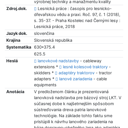
výrobnej techniky a manažmentu kvality
Zdroj.dok.
Lesnická práce : časopis pro lesnicko-
dřevařskou vědu a praxi. Roč. 97, č. 1 (2018),
s. 35-37. - Praha Kostelec nad Černými lesy :
Lesnická práce, 2018
Jazyk dok.
slovenčina
Krajina
Slovenská republika
Systematika
630*375.4
625.5
Heslá
lanovkové nadstavby
- cableway
extensions *
lesné kolesové traktory
-
skidders *
adaptéry traktorov
- tractor
adapters *
lanové zariadenia
- cable
equipments
Anotácia
V predloženom článku je prezentovaná
lanovková nadstavba pre bázový stroj LKT. V
súčasnej dobe k najšetrnejším spôsobom
sústreďovania dreva patria lanovkové
technológie. Na základe tohto faktu sme
pristúpili k návrhu lanového zariadenia na
báze dopravno-obežného lana ako adaptéra