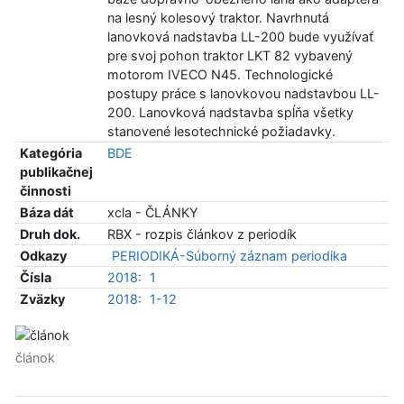
na lesný kolesový traktor. Navrhnutá
lanovková nadstavba LL-200 bude využívať
pre svoj pohon traktor LKT 82 vybavený
motorom IVECO N45. Technologické
postupy práce s lanovkovou nadstavbou LL-
200. Lanovková nadstavba spĺňa všetky
stanovené lesotechnické požiadavky.
Kategória
BDE
publikačnej
činnosti
Báza dát
xcla - ČLÁNKY
Druh dok.
RBX - rozpis článkov z periodík
Odkazy
PERIODIKÁ-Súborný záznam periodika
Čísla
2018:
1
Zväzky
2018:
1-12
článok