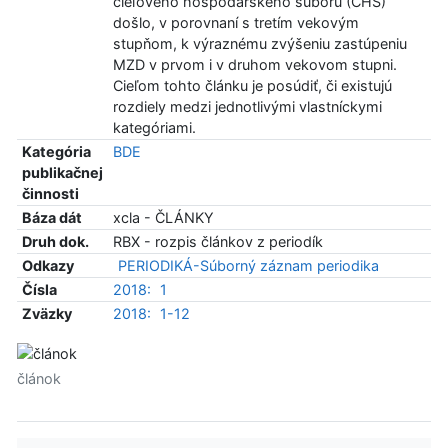
cieľového hospodárskeho súboru (CHS)
došlo, v porovnaní s tretím vekovým
stupňom, k výraznému zvýšeniu zastúpeniu
MZD v prvom i v druhom vekovom stupni.
Cieľom tohto článku je posúdiť, či existujú
rozdiely medzi jednotlivými vlastníckymi
kategóriami.
Kategória
BDE
publikačnej
činnosti
Báza dát
xcla - ČLÁNKY
Druh dok.
RBX - rozpis článkov z periodík
Odkazy
PERIODIKÁ-Súborný záznam periodika
Čísla
2018:
1
Zväzky
2018:
1-12
článok