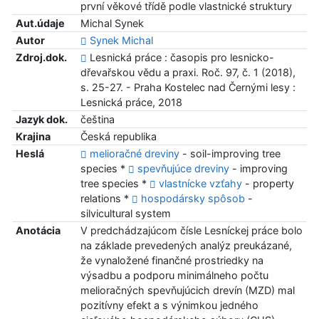
první věkové třídě podle vlastnické struktury
Aut.údaje
Michal Synek
Autor
Synek Michal
Zdroj.dok.
Lesnická práce : časopis pro lesnicko-
dřevařskou vědu a praxi. Roč. 97, č. 1 (2018),
s. 25-27. - Praha Kostelec nad Černými lesy :
Lesnická práce, 2018
Jazyk dok.
čeština
Krajina
Česká republika
Heslá
melioračné dreviny
- soil-improving tree
species *
spevňujúce dreviny
- improving
tree species *
vlastnícke vzťahy
- property
relations *
hospodársky spôsob
-
silvicultural system
Anotácia
V predchádzajúcom čísle Lesníckej práce bolo
na základe prevedených analýz preukázané,
že vynaložené finančné prostriedky na
výsadbu a podporu minimálneho počtu
melioračných spevňujúcich drevín (MZD) mal
pozitívny efekt a s výnimkou jedného