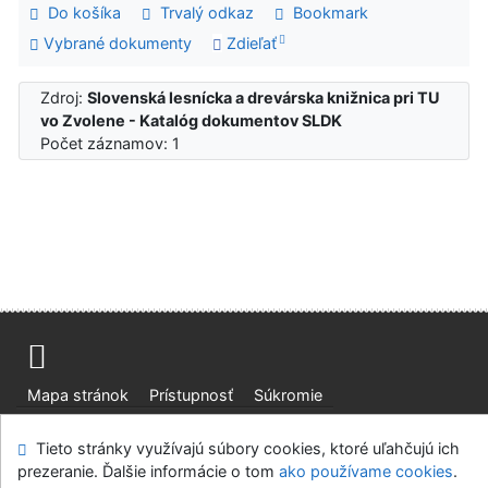
Do košíka
Trvalý odkaz
Bookmark
Vybrané dokumenty
Zdieľať
Zdroj:
Slovenská lesnícka a drevárska knižnica pri TU
vo Zvolene - Katalóg dokumentov SLDK
Počet záznamov: 1
Mapa stránok
Prístupnosť
Súkromie
Modul OpenSearch
Napíšte nám
Nastavenie cookies
Tieto stránky využívajú súbory cookies, ktoré uľahčujú ich
prezeranie. Ďalšie informácie o tom
ako používame cookies
.
Slovenská lesnícka a drevárska knižnica pri Technickej