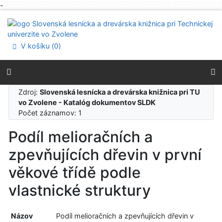
-
Prejsť na obsah
Prejsť na menu
Prehlásenie o webovej prístupnosti
V košíku (
0
)
Zdroj:
Slovenská lesnícka a drevárska knižnica pri TU
vo Zvolene - Katalóg dokumentov SLDK
Počet záznamov: 1
Podíl melioračních a
zpevňujících dřevin v první
věkové třídě podle
vlastnické struktury
Názov
Podíl melioračních a zpevňujících dřevin v