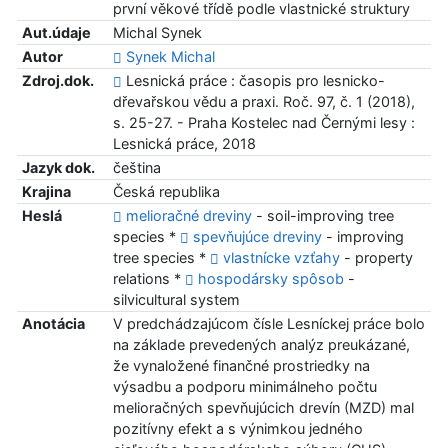
první věkové třídě podle vlastnické struktury
Aut.údaje
Michal Synek
Autor
Synek Michal
Zdroj.dok.
Lesnická práce : časopis pro lesnicko-
dřevařskou vědu a praxi. Roč. 97, č. 1 (2018),
s. 25-27. - Praha Kostelec nad Černými lesy :
Lesnická práce, 2018
Jazyk dok.
čeština
Krajina
Česká republika
Heslá
melioračné dreviny
- soil-improving tree
species *
spevňujúce dreviny
- improving
tree species *
vlastnícke vzťahy
- property
relations *
hospodársky spôsob
-
silvicultural system
Anotácia
V predchádzajúcom čísle Lesníckej práce bolo
na základe prevedených analýz preukázané,
že vynaložené finančné prostriedky na
výsadbu a podporu minimálneho počtu
melioračných spevňujúcich drevín (MZD) mal
pozitívny efekt a s výnimkou jedného