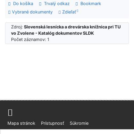
Do košíka
Trvalý odkaz
Bookmark
Vybrané dokumenty
Zdieľať
Zdroj:
Slovenská lesnícka a drevárska knižnica pri TU
vo Zvolene - Katalóg dokumentov SLDK
Počet záznamov: 1
Mapa stránok
Prístupnosť
Súkromie
Modul OpenSearch
Napíšte nám
Nastavenie cookies