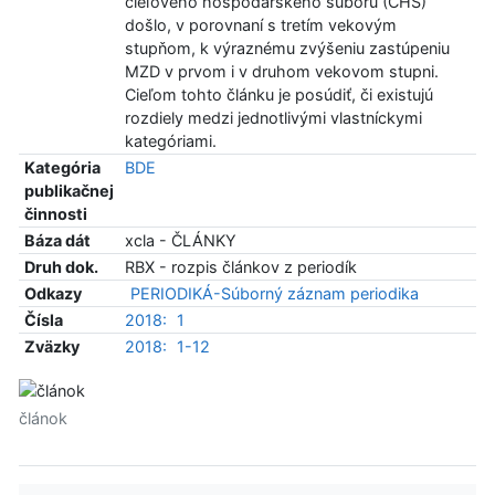
cieľového hospodárskeho súboru (CHS)
došlo, v porovnaní s tretím vekovým
stupňom, k výraznému zvýšeniu zastúpeniu
MZD v prvom i v druhom vekovom stupni.
Cieľom tohto článku je posúdiť, či existujú
rozdiely medzi jednotlivými vlastníckymi
kategóriami.
Kategória
BDE
publikačnej
činnosti
Báza dát
xcla - ČLÁNKY
Druh dok.
RBX - rozpis článkov z periodík
Odkazy
PERIODIKÁ-Súborný záznam periodika
Čísla
2018:
1
Zväzky
2018:
1-12
článok