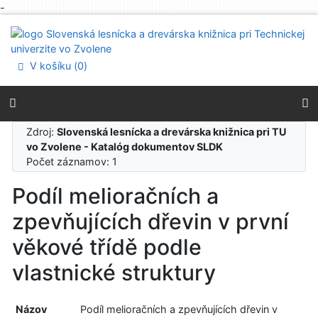
-
Prejsť na obsah
Prejsť na menu
Prehlásenie o webovej prístupnosti
V košíku (
0
)
Zdroj:
Slovenská lesnícka a drevárska knižnica pri TU
vo Zvolene - Katalóg dokumentov SLDK
Počet záznamov: 1
Podíl melioračních a
zpevňujících dřevin v první
věkové třídě podle
vlastnické struktury
Názov
Podíl melioračních a zpevňujících dřevin v