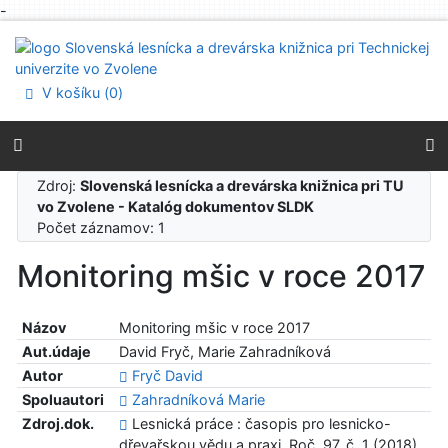
-
Prejsť na obsah
Prejsť na menu
Prehlásenie o webovej prístupnosti
V košíku (
0
)
Zdroj:
Slovenská lesnícka a drevárska knižnica pri TU
vo Zvolene - Katalóg dokumentov SLDK
Počet záznamov: 1
Monitoring mšic v roce 2017
Názov
Monitoring mšic v roce 2017
Aut.údaje
David Fryč, Marie Zahradníková
Autor
Fryč David
Spoluautori
Zahradníková Marie
Zdroj.dok.
Lesnická práce : časopis pro lesnicko-
dřevařskou vědu a praxi. Roč. 97, č. 1 (2018),