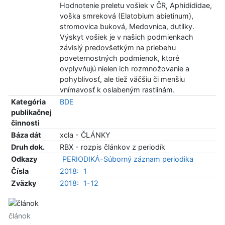
Hodnotenie preletu vošiek v ČR, Aphidididae,
voška smreková (Elatobium abietinum),
stromovica buková, Medovnica, dutilky.
Výskyt vošiek je v našich podmienkach
závislý predovšetkým na priebehu
poveternostných podmienok, ktoré
ovplyvňujú nielen ich rozmnožovanie a
pohyblivosť, ale tiež väčšiu či menšiu
vnímavosť k oslabeným rastlinám.
Kategória
BDE
publikačnej
činnosti
Báza dát
xcla - ČLÁNKY
Druh dok.
RBX - rozpis článkov z periodík
Odkazy
PERIODIKÁ-Súborný záznam periodika
Čísla
2018:
1
Zväzky
2018:
1-12
článok