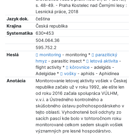
s. 48-49. - Praha Kostelec nad Černými lesy :
Lesnická práce, 2018
Jazyk dok.
čeština
Krajina
Česká republika
Systematika
630*453
504.064.36
595.752.2
Heslá
monitoring
- monitoring *
parazitický
hmyz
- parasitic insect *
letová aktivita
-
flight activity *
kôrovnice
- adelgids -
Adelgidae *
vošky
- aphids - Aphidinea
Anotácia
Monitorovanie letovej aktivity vošiek v Českej
republike začalo už v roku 1992, ale ešte len
od roku 2016 začala spolupráca VÚLHM,
v.v.i. a Ústredného kontrolného a
skúšobného ústavu poľnohospodárskeho v
tejto oblasti. Vyhodnotené boli odchyty zo
sacích pascí kde bolo v tohtoročnom roku
monitorované celkom sedem skupín vošiek
významných pre lesné hospodárstvo.