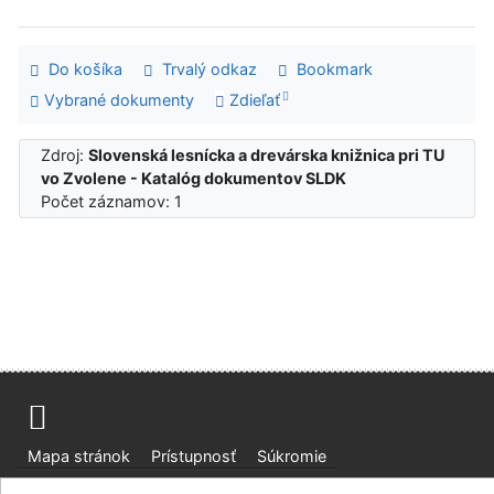
Do košíka
Trvalý odkaz
Bookmark
Vybrané dokumenty
Zdieľať
Zdroj:
Slovenská lesnícka a drevárska knižnica pri TU
vo Zvolene - Katalóg dokumentov SLDK
Počet záznamov: 1
Mapa stránok
Prístupnosť
Súkromie
Modul OpenSearch
Napíšte nám
Nastavenie cookies