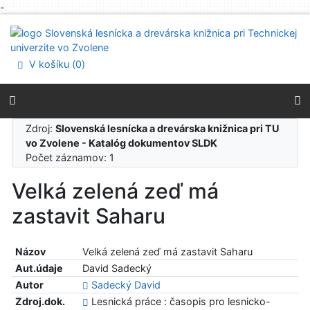
-
Prejsť na obsah
Prejsť na menu
Prehlásenie o webovej prístupnosti
V košíku (
0
)
Zdroj:
Slovenská lesnícka a drevárska knižnica pri TU
vo Zvolene - Katalóg dokumentov SLDK
Počet záznamov: 1
Velká zelená zeď má
zastavit Saharu
Názov
Velká zelená zeď má zastavit Saharu
Aut.údaje
David Sadecký
Autor
Sadecký David
Zdroj.dok.
Lesnická práce : časopis pro lesnicko-