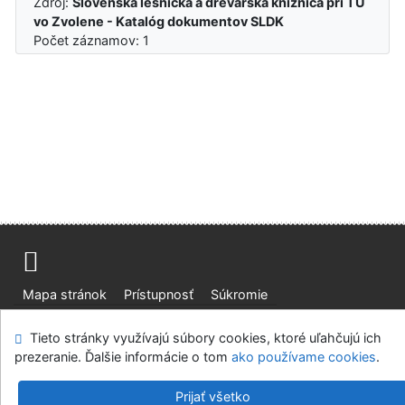
Zdroj:
Slovenská lesnícka a drevárska knižnica pri TU
vo Zvolene - Katalóg dokumentov SLDK
Počet záznamov: 1
Mapa stránok
Prístupnosť
Súkromie
Modul OpenSearch
Napíšte nám
Nastavenie cookies
Tieto stránky využívajú súbory cookies, ktoré uľahčujú ich
prezeranie. Ďalšie informácie o tom
ako používame cookies
.
Slovenská lesnícka a drevárska knižnica pri Technickej
univerzite vo Zvolene
Prijať všetko