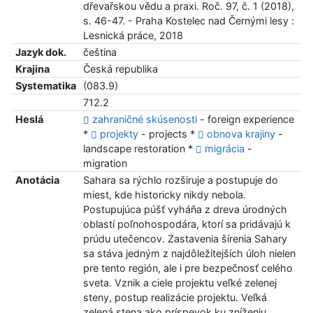
dřevařskou vědu a praxi. Roč. 97, č. 1 (2018),
s. 46-47. - Praha Kostelec nad Černými lesy :
Lesnická práce, 2018
Jazyk dok.
čeština
Krajina
Česká republika
Systematika
(083.9)
712.2
Heslá
zahraničné skúsenosti
- foreign experience
*
projekty
- projects *
obnova krajiny
-
landscape restoration *
migrácia
-
migration
Anotácia
Sahara sa rýchlo rozširuje a postupuje do
miest, kde historicky nikdy nebola.
Postupujúca púšť vyháňa z dreva úrodných
oblastí poľnohospodára, ktorí sa pridávajú k
prúdu utečencov. Zastavenia šírenia Sahary
sa stáva jedným z najdôležitejších úloh nielen
pre tento región, ale i pre bezpečnosť celého
sveta. Vznik a ciele projektu veľké zelenej
steny, postup realizácie projektu. Veľká
zelená stena ako príspevok ku zníženiu