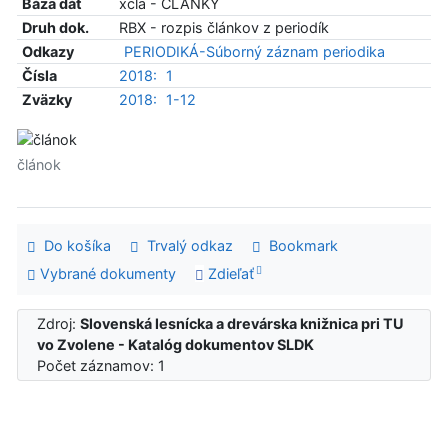
Báza dát
xcla - ČLÁNKY
Druh dok.
RBX - rozpis článkov z periodík
Odkazy
PERIODIKÁ-Súborný záznam periodika
Čísla
2018:
1
Zväzky
2018:
1-12
článok
Do košíka
Trvalý odkaz
Bookmark
Vybrané dokumenty
Zdieľať
Zdroj:
Slovenská lesnícka a drevárska knižnica pri TU
vo Zvolene - Katalóg dokumentov SLDK
Počet záznamov: 1