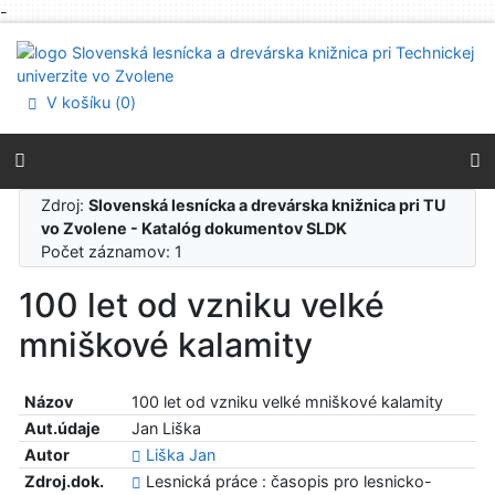
-
Prejsť na obsah
Prejsť na menu
Prehlásenie o webovej prístupnosti
V košíku (
0
)
Zdroj:
Slovenská lesnícka a drevárska knižnica pri TU
vo Zvolene - Katalóg dokumentov SLDK
Počet záznamov: 1
100 let od vzniku velké
mniškové kalamity
Názov
100 let od vzniku velké mniškové kalamity
Aut.údaje
Jan Liška
Autor
Liška Jan
Zdroj.dok.
Lesnická práce : časopis pro lesnicko-