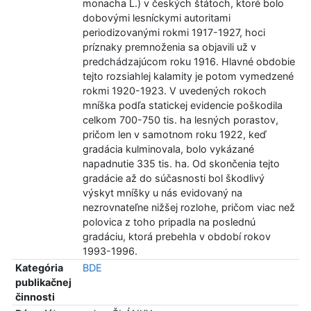
monacha L.) v českých štátoch, ktoré bolo
dobovými lesníckymi autoritami
periodizovanými rokmi 1917-1927, hoci
príznaky premnoženia sa objavili už v
predchádzajúcom roku 1916. Hlavné obdobie
tejto rozsiahlej kalamity je potom vymedzené
rokmi 1920-1923. V uvedených rokoch
mníška podľa statickej evidencie poškodila
celkom 700-750 tis. ha lesných porastov,
pričom len v samotnom roku 1922, keď
gradácia kulminovala, bolo vykázané
napadnutie 335 tis. ha. Od skončenia tejto
gradácie až do súčasnosti bol škodlivý
výskyt mníšky u nás evidovaný na
nezrovnateľne nižšej rozlohe, pričom viac než
polovica z toho pripadla na poslednú
gradáciu, ktorá prebehla v období rokov
1993-1996.
Kategória
BDE
publikačnej
činnosti