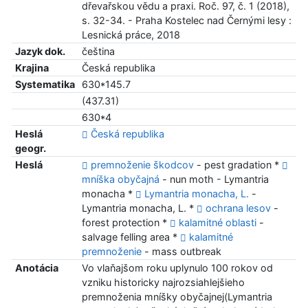
dřevařskou vědu a praxi. Roč. 97, č. 1 (2018),
s. 32-34. - Praha Kostelec nad Černými lesy :
Lesnická práce, 2018
Jazyk dok.
čeština
Krajina
Česká republika
Systematika
630*145.7
(437.31)
630*4
Heslá
Česká republika
geogr.
Heslá
premnoženie škodcov
- pest gradation *
mníška obyčajná
- nun moth - Lymantria
monacha *
Lymantria monacha, L.
-
Lymantria monacha, L. *
ochrana lesov
-
forest protection *
kalamitné oblasti
-
salvage felling area *
kalamitné
premnoženie
- mass outbreak
Anotácia
Vo vlaňajšom roku uplynulo 100 rokov od
vzniku historicky najrozsiahlejšieho
premnoženia mníšky obyčajnej(Lymantria