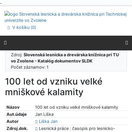
-
Prejsť na obsah
Prejsť na menu
Prehlásenie o webovej prístupnosti
V košíku (
0
)
Zdroj:
Slovenská lesnícka a drevárska knižnica pri TU
vo Zvolene - Katalóg dokumentov SLDK
Počet záznamov: 1
100 let od vzniku velké
mniškové kalamity
Názov
100 let od vzniku velké mniškové kalamity
Aut.údaje
Jan Liška
Autor
Liška Jan
Zdroj.dok.
Lesnická práce : časopis pro lesnicko-