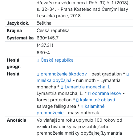
dřevařskou vědu a praxi. Roč. 97, č. 1 (2018),
s. 32-34. - Praha Kostelec nad Černými lesy :
Lesnická práce, 2018
Jazyk dok.
čeština
Krajina
Česká republika
Systematika
630*145.7
(437.31)
630*4
Heslá
Česká republika
geogr.
Heslá
premnoženie škodcov
- pest gradation *
mníška obyčajná
- nun moth - Lymantria
monacha *
Lymantria monacha, L.
-
Lymantria monacha, L. *
ochrana lesov
-
forest protection *
kalamitné oblasti
-
salvage felling area *
kalamitné
premnoženie
- mass outbreak
Anotácia
Vo vlaňajšom roku uplynulo 100 rokov od
vzniku historicky najrozsiahlejšieho
premnoženia mníšky obyčajnej(Lymantria