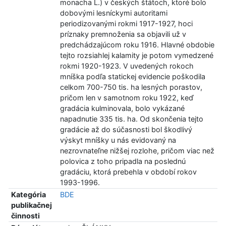
monacha L.) v českých štátoch, ktoré bolo
dobovými lesníckymi autoritami
periodizovanými rokmi 1917-1927, hoci
príznaky premnoženia sa objavili už v
predchádzajúcom roku 1916. Hlavné obdobie
tejto rozsiahlej kalamity je potom vymedzené
rokmi 1920-1923. V uvedených rokoch
mníška podľa statickej evidencie poškodila
celkom 700-750 tis. ha lesných porastov,
pričom len v samotnom roku 1922, keď
gradácia kulminovala, bolo vykázané
napadnutie 335 tis. ha. Od skončenia tejto
gradácie až do súčasnosti bol škodlivý
výskyt mníšky u nás evidovaný na
nezrovnateľne nižšej rozlohe, pričom viac než
polovica z toho pripadla na poslednú
gradáciu, ktorá prebehla v období rokov
1993-1996.
Kategória
BDE
publikačnej
činnosti