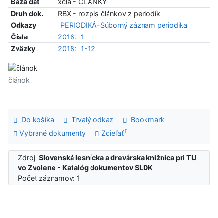
Báza dát
xcla - ČLÁNKY
Druh dok.
RBX - rozpis článkov z periodík
Odkazy
PERIODIKÁ-Súborný záznam periodika
Čísla
2018:
1
Zväzky
2018:
1-12
článok
Do košíka
Trvalý odkaz
Bookmark
Vybrané dokumenty
Zdieľať
Zdroj:
Slovenská lesnícka a drevárska knižnica pri TU
vo Zvolene - Katalóg dokumentov SLDK
Počet záznamov: 1