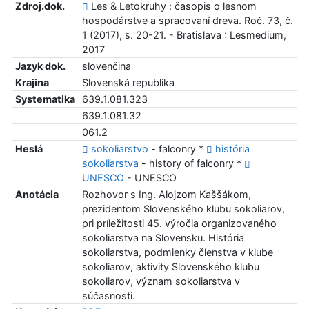
Zdroj.dok.
Les & Letokruhy : časopis o lesnom
hospodárstve a spracovaní dreva. Roč. 73, č.
1 (2017), s. 20-21. - Bratislava : Lesmedium,
2017
Jazyk dok.
slovenčina
Krajina
Slovenská republika
Systematika
639.1.081.323
639.1.081.32
061.2
Heslá
sokoliarstvo
- falconry *
história
sokoliarstva
- history of falconry *
UNESCO
- UNESCO
Anotácia
Rozhovor s Ing. Alojzom Kaššákom,
prezidentom Slovenského klubu sokoliarov,
pri príležitosti 45. výročia organizovaného
sokoliarstva na Slovensku. História
sokoliarstva, podmienky členstva v klube
sokoliarov, aktivity Slovenského klubu
sokoliarov, význam sokoliarstva v
súčasnosti.