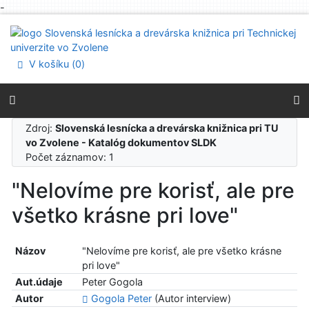
-
Prejsť na obsah
Prejsť na menu
Prehlásenie o webovej prístupnosti
V košíku (
0
)
Zdroj:
Slovenská lesnícka a drevárska knižnica pri TU
vo Zvolene - Katalóg dokumentov SLDK
Počet záznamov: 1
"Nelovíme pre korisť, ale pre
všetko krásne pri love"
Názov
"Nelovíme pre korisť, ale pre všetko krásne
pri love"
Aut.údaje
Peter Gogola
Autor
Gogola Peter
(Autor interview)