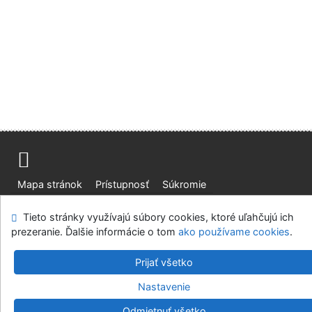
Mapa stránok
Prístupnosť
Súkromie
Modul OpenSearch
Napíšte nám
Nastavenie cookies
Tieto stránky využívajú súbory cookies, ktoré uľahčujú ich
prezeranie. Ďalšie informácie o tom
ako používame cookies
.
Slovenská lesnícka a drevárska knižnica pri Technickej
univerzite vo Zvolene
Prijať všetko
©1993-2026
IPAC
v.4.8.63a
-
Cosmotron Slovakia, s.r.o.
Nastavenie
Odmietnuť všetko