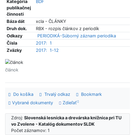
Kategória
BDF
publikačnej
činnosti
Báza dát
xcla - ČLÁNKY
Druh dok.
RBX - rozpis článkov z periodík
Odkazy
PERIODIKÁ-Súborný záznam periodika
Čísla
2017:
1
Zväzky
2017:
1-12
článok
Do košíka
Trvalý odkaz
Bookmark
Vybrané dokumenty
Zdieľať
Zdroj:
Slovenská lesnícka a drevárska knižnica pri TU
vo Zvolene - Katalóg dokumentov SLDK
Počet záznamov: 1