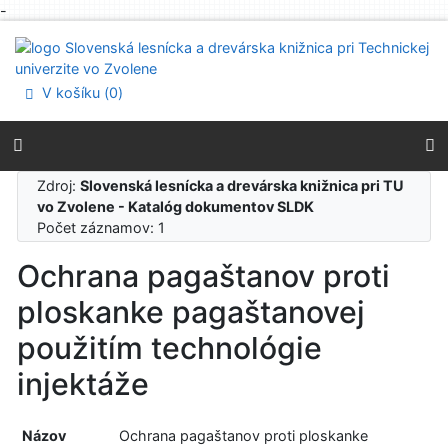
-
Prejsť na obsah
Prejsť na menu
Prehlásenie o webovej prístupnosti
V košíku (
0
)
Zdroj:
Slovenská lesnícka a drevárska knižnica pri TU
vo Zvolene - Katalóg dokumentov SLDK
Počet záznamov: 1
Ochrana pagaštanov proti
ploskanke pagaštanovej
použitím technológie
injektáže
Názov
Ochrana pagaštanov proti ploskanke