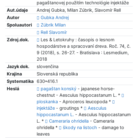
pagaštanovej použitím technológie injektáže
Aut.údaje
Andrej Gubka, Milan Zúbrik, Slavomír Rell
Autor
Gubka Andrej
Spoluautori
Zúbrik Milan
Rell Slavomír
Zdroj.dok.
Les & Letokruhy : časopis o lesnom
hospodárstve a spracovaní dreva. Roč. 74, č.
9 (2018), s. 26-27. - Bratislava : Lesmedium,
2018
Jazyk dok.
slovenčina
Krajina
Slovenská republika
Systematika
630*416.1
Heslá
pagaštan konský
- japanese horse-
chestnut - Aesculus hippocastanum L. *
ploskanka
- Aproceros leucopoda *
injektáže
- groutings *
Aesculus
hippocastanum L.
- Aesculus hippocastanum
L. *
Cameraria ohridella
- Cameraria
ohridella *
škody na listoch
- damage to
leaves