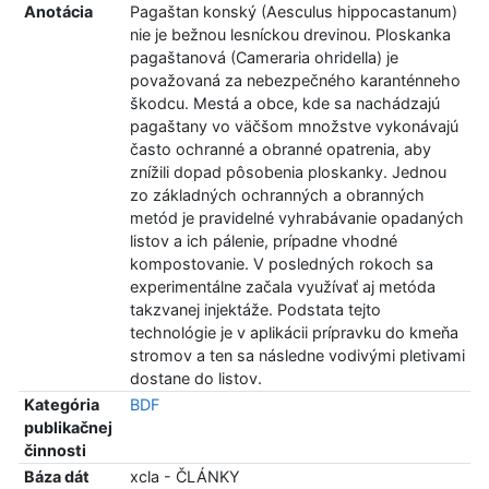
Anotácia
Pagaštan konský (Aesculus hippocastanum)
nie je bežnou lesníckou drevinou. Ploskanka
pagaštanová (Cameraria ohridella) je
považovaná za nebezpečného karanténneho
škodcu. Mestá a obce, kde sa nachádzajú
pagaštany vo väčšom množstve vykonávajú
často ochranné a obranné opatrenia, aby
znížili dopad pôsobenia ploskanky. Jednou
zo základných ochranných a obranných
metód je pravidelné vyhrabávanie opadaných
listov a ich pálenie, prípadne vhodné
kompostovanie. V posledných rokoch sa
experimentálne začala využívať aj metóda
takzvanej injektáže. Podstata tejto
technológie je v aplikácii prípravku do kmeňa
stromov a ten sa následne vodivými pletivami
dostane do listov.
Kategória
BDF
publikačnej
činnosti
Báza dát
xcla - ČLÁNKY