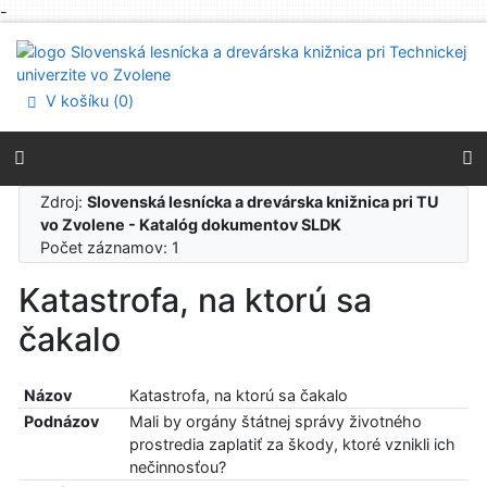
-
Prejsť na obsah
Prejsť na menu
Prehlásenie o webovej prístupnosti
V košíku (
0
)
Zdroj:
Slovenská lesnícka a drevárska knižnica pri TU
vo Zvolene - Katalóg dokumentov SLDK
Počet záznamov: 1
Katastrofa, na ktorú sa
čakalo
Názov
Katastrofa, na ktorú sa čakalo
Podnázov
Mali by orgány štátnej správy životného
prostredia zaplatiť za škody, ktoré vznikli ich
nečinnosťou?