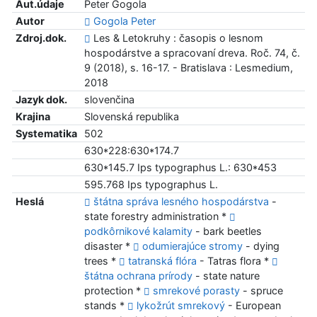
Aut.údaje
Peter Gogola
Autor
Gogola Peter
Zdroj.dok.
Les & Letokruhy : časopis o lesnom
hospodárstve a spracovaní dreva. Roč. 74, č.
9 (2018), s. 16-17. - Bratislava : Lesmedium,
2018
Jazyk dok.
slovenčina
Krajina
Slovenská republika
Systematika
502
630*228:630*174.7
630*145.7 Ips typographus L.: 630*453
595.768 Ips typographus L.
Heslá
štátna správa lesného hospodárstva
-
state forestry administration *
podkôrnikové kalamity
- bark beetles
disaster *
odumierajúce stromy
- dying
trees *
tatranská flóra
- Tatras flora *
štátna ochrana prírody
- state nature
protection *
smrekové porasty
- spruce
stands *
lykožrút smrekový
- European