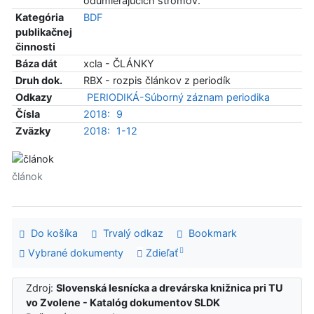
odumierajúcich stromov.
Kategória
BDF
publikačnej
činnosti
Báza dát
xcla - ČLÁNKY
Druh dok.
RBX - rozpis článkov z periodík
Odkazy
PERIODIKÁ-Súborný záznam periodika
Čísla
2018:
9
Zväzky
2018:
1-12
článok
Do košíka
Trvalý odkaz
Bookmark
Vybrané dokumenty
Zdieľať
Zdroj:
Slovenská lesnícka a drevárska knižnica pri TU
vo Zvolene - Katalóg dokumentov SLDK