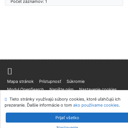
Počet záznamov: 1
Mapa stránok
Prístupnosť
Súkromie
Modul OpenSearch
Napíšte nám
Nastavenie cookies
Tieto stránky využívajú súbory cookies, ktoré uľahčujú ich
Slovenská lesnícka a drevárska knižnica pri Technickej
prezeranie. Ďalšie informácie o tom
ako používame cookies
.
univerzite vo Zvolene
©1993-2026
IPAC
v.4.8.63a
-
Cosmotron Slovakia, s.r.o.
Prijať všetko
Nastavenie