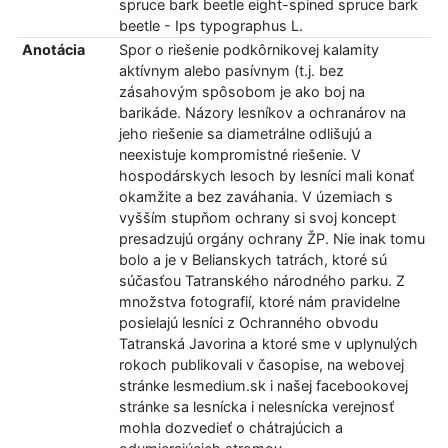
spruce bark beetle eight-spined spruce bark
beetle - Ips typographus L.
Anotácia
Spor o riešenie podkôrnikovej kalamity
aktívnym alebo pasívnym (t.j. bez
zásahovým spôsobom je ako boj na
barikáde. Názory lesníkov a ochranárov na
jeho riešenie sa diametrálne odlišujú a
neexistuje kompromistné riešenie. V
hospodárskych lesoch by lesníci mali konať
okamžite a bez zaváhania. V územiach s
vyšším stupňom ochrany si svoj koncept
presadzujú orgány ochrany ŽP. Nie inak tomu
bolo a je v Belianskych tatrách, ktoré sú
súčasťou Tatranského národného parku. Z
množstva fotografií, ktoré nám pravidelne
posielajú lesníci z Ochranného obvodu
Tatranská Javorina a ktoré sme v uplynulých
rokoch publikovali v časopise, na webovej
stránke lesmedium.sk i našej facebookovej
stránke sa lesnícka i nelesnícka verejnosť
mohla dozvedieť o chátrajúcich a