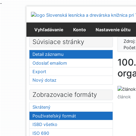
-
Prejsť na obsah
Prejsť na menu
Prehlásenie o webovej prístupnosti
Vyhľadávanie
Konto
Nastavenie účtu
Súvisiace stránky
Zdroj
Počet
Detail záznamu
100.
Odoslať emailom
orga
Export
Nový dotaz
Zobrazovacie formáty
článok
Skrátený
Použivateľský formát
ISBD všetko
ISO 690