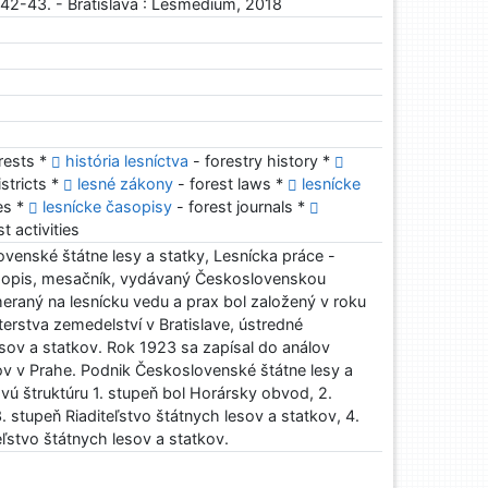
. 42-43. - Bratislava : Lesmedium, 2018
rests *
história lesníctva
- forestry history *
istricts *
lesné zákony
- forest laws *
lesnícke
ies *
lesnícke časopisy
- forest journals *
t activities
venské štátne lesy a statky, Lesnícka práce -
asopis, mesačník, vydávaný Československou
eraný na lesnícku vedu a prax bol založený v roku
terstva zemedelství v Bratislave, ústredné
lesov a statkov. Rok 1923 sa zapísal do análov
ov v Prahe. Podnik Československé štátne lesy a
vú štruktúru 1. stupeň bol Horársky obvod, 2.
. stupeň Riaditeľstvo štátnych lesov a statkov, 4.
eľstvo štátnych lesov a statkov.