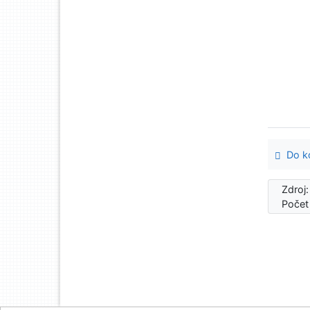
Do ko
Zdroj
Počet