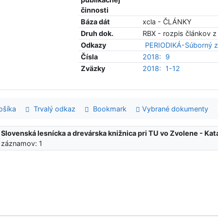
činnosti
Báza dát
xcla - ČLÁNKY
Druh dok.
RBX - rozpis článkov z
Odkazy
PERIODIKÁ-Súborný z
Čísla
2018:
9
Zväzky
2018:
1-12
šíka
Trvalý odkaz
Bookmark
Vybrané dokumenty
:
Slovenská lesnícka a drevárska knižnica pri TU vo Zvolene - K
 záznamov: 1