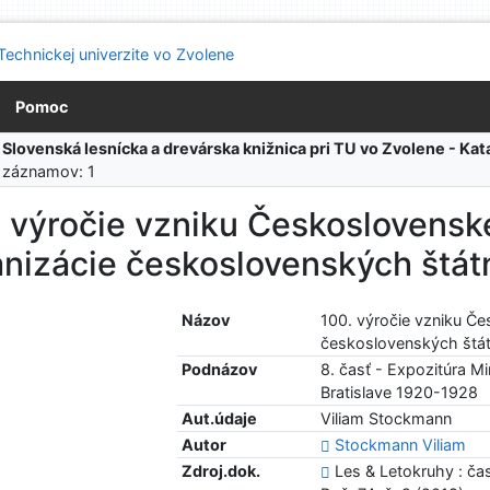
Pomoc
:
Slovenská lesnícka a drevárska knižnica pri TU vo Zvolene - K
 záznamov: 1
 výročie vzniku Československe
nizácie československých štát
Názov
100. výročie vzniku Če
československých štá
Podnázov
8. časť - Expozitúra M
Bratislave 1920-1928
Aut.údaje
Viliam Stockmann
Autor
Stockmann Viliam
Zdroj.dok.
Les & Letokruhy : ča