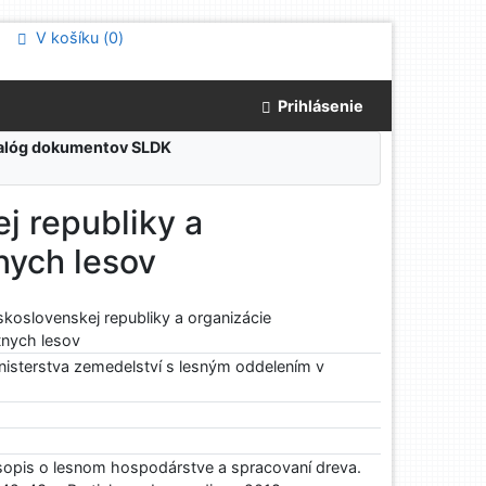
V košíku (
0
)
Prihlásenie
atalóg dokumentov SLDK
j republiky a
nych lesov
skoslovenskej republiky a organizácie
tnych lesov
inisterstva zemedelství s lesným oddelením v
sopis o lesnom hospodárstve a spracovaní dreva.