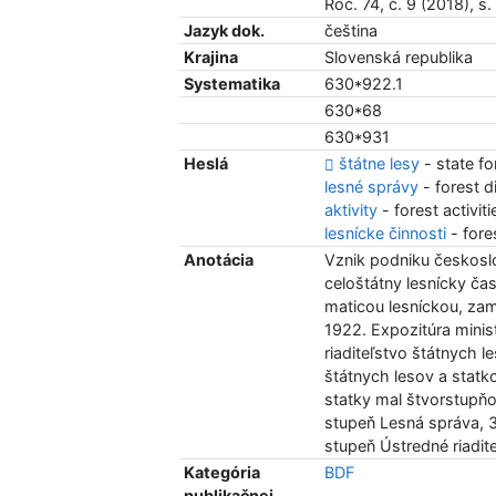
Roč. 74, č. 9 (2018), s
Jazyk dok.
čeština
Krajina
Slovenská republika
Systematika
630*922.1
630*68
630*931
Heslá
štátne lesy
- state fo
lesné správy
- forest d
aktivity
- forest activit
lesnícke činnosti
- fores
Anotácia
Vznik podniku českoslo
celoštátny lesnícky č
maticou lesníckou, zam
1922. Expozitúra minis
riaditeľstvo štátnych 
štátnych lesov a statk
statky mal štvorstupňo
stupeň Lesná správa, 3
stupeň Ústredné riadit
Kategória
BDF
publikačnej